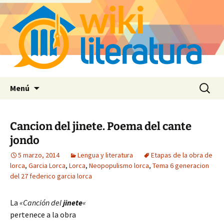
Saltar
Buscar:
Menú
al
contenido
Cancion del jinete. Poema del cante
jondo
5 marzo, 2014
Lengua y literatura
Etapas de la obra de
lorca
,
Garcia Lorca
,
Lorca
,
Neopopulismo lorca
,
Tema 6 generacion
del 27 federico garcia lorca
La
«Canción del
jinete
«
pertenece a la obra