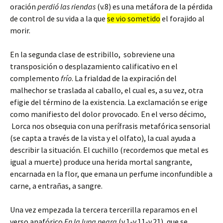
oración
perdió las riendas
(v.8) es una metáfora de la pérdida
de control de su vida a la que
se vio sometido
el forajido al
morir.
En la segunda clase de estribillo, sobreviene una
transposición o desplazamiento calificativo en el
complemento
frío
. La frialdad de la expiración del
malhechor se traslada al caballo, el cual es, a su vez, otra
efigie del término de la existencia. La exclamación se erige
como manifiesto del dolor provocado. En el verso décimo,
Lorca nos obsequia con una perífrasis metafórica sensorial
(se capta a través de la vista y el olfato), la cual ayuda a
describir la situación. El cuchillo (recordemos que metal es
igual a muerte) produce una herida mortal sangrante,
encarnada en la flor, que emana un perfume inconfundible a
carne, a entrañas, a sangre.
Una vez empezada la tercera tercerilla reparamos en el
verso anafórico
En la luna negra
(v.1-v.11-v.21), que se