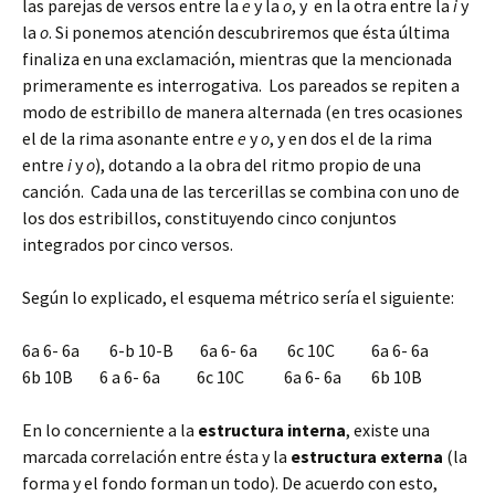
las parejas de versos entre la
e
y la
o
, y en la otra entre la
i
y
la
o
. Si ponemos atención descubriremos que ésta última
finaliza en una exclamación, mientras que la mencionada
primeramente es interrogativa. Los pareados se repiten a
modo de estribillo de manera alternada (en tres ocasiones
el de la rima asonante entre
e
y
o
, y en dos el de la rima
entre
i
y
o
), dotando a la obra del ritmo propio de una
canción. Cada una de las tercerillas se combina con uno de
los dos estribillos, constituyendo cinco conjuntos
integrados por cinco versos.
Según lo explicado, el esquema métrico sería el siguiente:
6a 6- 6a 6-b 10-B 6a 6- 6a 6c 10C 6a 6- 6a
6b 10B 6 a 6- 6a 6c 10C 6a 6- 6a 6b 10B
En lo concerniente a la
estructura interna
, existe una
marcada correlación entre ésta y la
estructura externa
(la
forma y el fondo forman un todo). De acuerdo con esto,