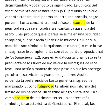
delimitándolo y dotándolo de significado. La
Canción del
jinete
comienza con la
luna negra
(v.1), preludio de lo que
vendrá a transmitir el poema: muerte, melancolía, negro
porvenir. Lorca concentra en esta frase el
exordio
de la
negritud en que se encuadrará el cantar. La ausencia del
astro lunar provoca que el paraje se suma en una oscuridad
completa, que se asocia a la vez a la muerte (la luna y la
oscuridad son símbolos lorquianos de muerte). A este breve
sintagma se le complementa con el conjunto preposicional
de los bandoleros
(v.2), pues en Andalucía la luna nueva es la
predilecta de los fuera de ley, ya que la lobreguez de esta
fase lunar actúa a manera de capa y escudo que les protege
y oculta de sus víctimas y sus perseguidores. Aquí se
evidencia la preferencia de Lorca por el transgresor, el
marginado. El tono
fuliginoso
también nos informa del
futuro de los bandidos: un destino aciago e infausto. En el
verso
postrero
de la primera tercerilla aparece más
simbología característica de García Lorca. El metal, las