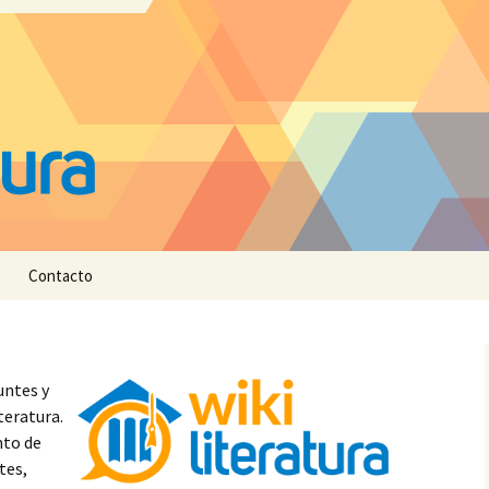
Contacto
untes y
teratura.
nto de
tes,