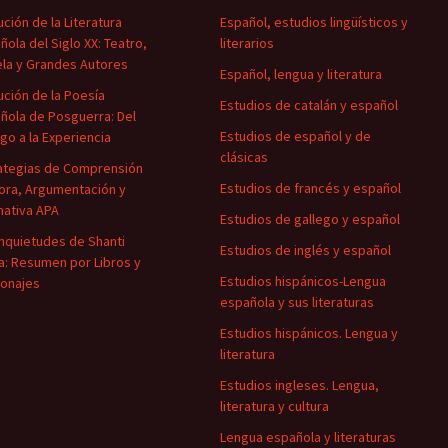
ución de la Literatura
Español, estudios lingüísticos y
ñola del Siglo XX: Teatro,
literarios
la y Grandes Autores
Español, lengua y literatura
ución de la Poesía
Estudios de catalán y español
ñola de Posguerra: Del
Estudios de español y de
igo a la Experiencia
clásicas
ategias de Comprensión
Estudios de francés y español
ora, Argumentación y
ativa APA
Estudios de gallego y español
Inquietudes de Shanti
Estudios de inglés y español
a: Resumen por Libros y
Estudios hispánicos-Lengua
onajes
española y sus literaturas
Estudios hispánicos. Lengua y
literatura
Estudios ingleses. Lengua,
literatura y cultura
Lengua española y literaturas