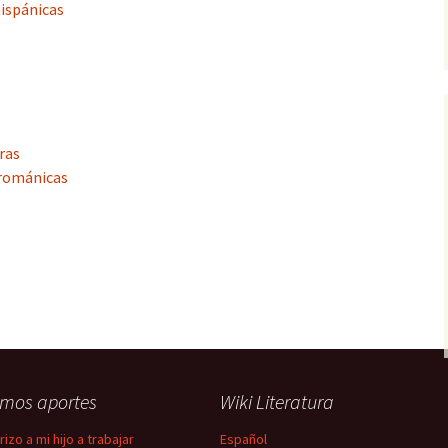
hispánicas
ras
 románicas
imos aportes
Wiki Literatura
izo a mi hijo a trabajar
Español