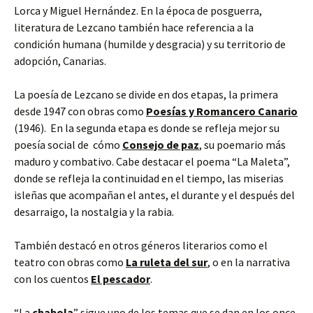
Lorca y Miguel Hernández. En la época de posguerra,
literatura de Lezcano también hace referencia a la
condición humana (humilde y desgracia) y su territorio de
adopción, Canarias.
La poesía de Lezcano se divide en dos etapas, la primera
desde 1947 con obras como
Poesías y Romancero Canario
(1946). En la segunda etapa es donde se refleja mejor su
poesía social de cómo
Consejo de paz
, su poemario más
maduro y combativo. Cabe destacar el poema “La Maleta”,
donde se refleja la continuidad en el tiempo, las miserias
isleñas que acompañan el antes, el durante y el después del
desarraigo, la nostalgia y la rabia.
También destacó en otros géneros literarios como el
teatro con obras como
La ruleta del sur
, o en la narrativa
con los cuentos
El pescador
.
“La
chabola
” sigue uno de los temas que se dan en los once