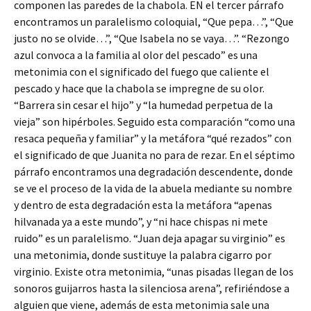
componen las paredes de la chabola. EN el tercer párrafo
encontramos un paralelismo coloquial, “Que pepa…”, “Que
justo no se olvide…”, “Que Isabela no se vaya…”. “Rezongo
azul convoca a la familia al olor del pescado” es una
metonimia con el significado del fuego que caliente el
pescado y hace que la chabola se impregne de su olor.
“Barrera sin cesar el hijo” y “la humedad perpetua de la
vieja” son hipérboles. Seguido esta comparación “como una
resaca pequeña y familiar” y la metáfora “qué rezados” con
el significado de que Juanita no para de rezar. En el séptimo
párrafo encontramos una degradación descendente, donde
se ve el proceso de la vida de la abuela mediante su nombre
y dentro de esta degradación esta la metáfora “apenas
hilvanada ya a este mundo”, y “ni hace chispas ni mete
ruido” es un paralelismo. “Juan deja apagar su virginio” es
una metonimia, donde sustituye la palabra cigarro por
virginio. Existe otra metonimia, “unas pisadas llegan de los
sonoros guijarros hasta la silenciosa arena”, refiriéndose a
alguien que viene, además de esta metonimia sale una