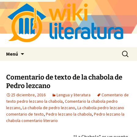
Saltar
Buscar:
Menú
al
contenido
Comentario de texto de la chabola de
Pedro lezcano
25 diciembre, 2016
Lengua y literatura
Comentario de
texto pedro lezcano la chabola
,
Comentario la chabola pedro
lezcano
,
La chabola de pedro lezcano
,
La chabola pedro lezcano
comentario de texto
,
Pedro lezcano la chabola
,
Pedro lezcano la
chabola comentario literario
“La Chabola” es un cuento