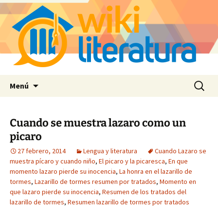
Saltar
Buscar:
Menú
al
contenido
Cuando se muestra lazaro como un
picaro
27 febrero, 2014
Lengua y literatura
Cuando Lazaro se
muestra pícaro y cuando niño
,
El picaro y la picaresca
,
En que
momento lazaro pierde su inocencia
,
La honra en el lazarillo de
tormes
,
Lazarillo de tormes resumen por tratados
,
Momento en
que lazaro pierde su inocencia
,
Resumen de los tratados del
lazarillo de tormes
,
Resumen lazarillo de tormes por tratados