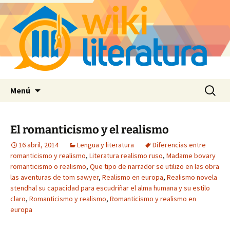
Saltar
Buscar:
Menú
al
contenido
El romanticismo y el realismo
16 abril, 2014
Lengua y literatura
Diferencias entre
romanticismo y realismo
,
Literatura realismo ruso
,
Madame bovary
romanticismo o realismo
,
Que tipo de narrador se utilizo en las obra
las aventuras de tom sawyer
,
Realismo en europa
,
Realismo novela
stendhal su capacidad para escudriñar el alma humana y su estilo
claro
,
Romanticismo y realismo
,
Romanticismo y realismo en
europa