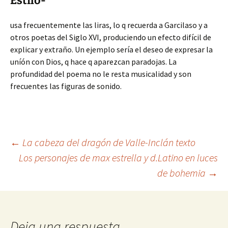
Estilo-
usa frecuentemente las liras, lo q recuerda a Garcilaso y a
otros poetas del Siglo XVI, produciendo un efecto difícil de
explicar y extraño. Un ejemplo sería el deseo de expresar la
uníón con Dios, q hace q aparezcan paradojas. La
profundidad del poema no le resta musicalidad y son
frecuentes las figuras de sonido.
Navegación
←
La cabeza del dragón de Valle-Inclán texto
Los personajes de max estrella y d.Latino en luces
de bohemia
→
de
entradas
Deja una respuesta