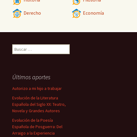
Derecho
Economía
Buscar:
Últimos aportes
Autorizo a mi hijo a trabajar
Evolución de la Literatura
Española del Siglo XX: Teatro,
Novela y Grandes Autores
Evolución de la Poesía
Española de Posguerra: Del
Arraigo a la Experiencia