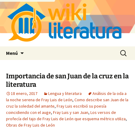
Saltar
Buscar:
Menú
al
contenido
Importancia de san Juan de la cruz en la
literatura
18 enero, 2017
Lengua y literatura
Análisis de la oda a
la noche serena de Fray Luis de León
,
Como describe san Juan de la
cruz la soledad del amante
,
Fray Luis escribió su poesía
coincidiendo con el auge
,
Fray Luis y san Juan
,
Los versos de
profecía del tajo de Fray Luis de León que esquema métrico utiliza
,
Obras de Fray Luis de León