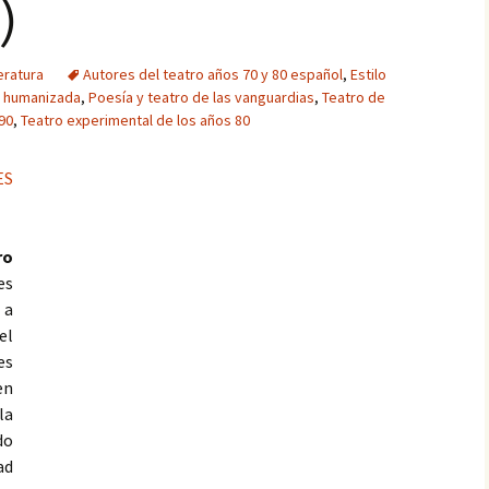
)
eratura
Autores del teatro años 70 y 80 español
,
Estilo
 humanizada
,
Poesía y teatro de las vanguardias
,
Teatro de
90
,
Teatro experimental de los años 80
ES
ro
es
 a
el
es
en
la
do
ad