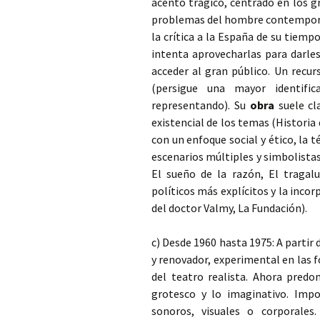
acento trágico, centrado en los g
problemas del hombre contemporáne
la crítica a la España de su tiem
intenta aprovecharlas para darle
acceder al gran público. Un recur
(persigue una mayor identifi
representando). Su
obra
suele cl
existencial de los temas (Historia 
con un enfoque social y ético, la 
escenarios múltiples y simbolista
El sueño de la razón, El tragalu
políticos más explícitos y la inco
del doctor Valmy, La Fundación).
c) Desde 1960 hasta 1975: A partir
y renovador, experimental en las f
del teatro realista. Ahora predo
grotesco y lo imaginativo. Impor
sonoros, visuales o corporales