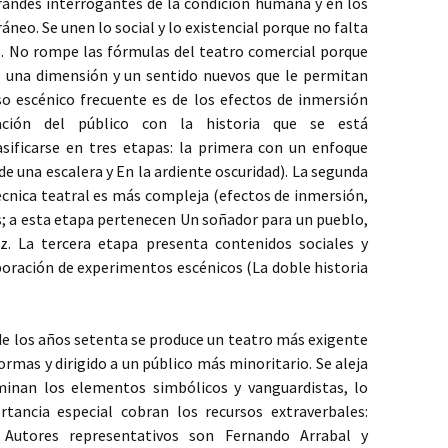
randes interrogantes de la condición humana y en los
o. Se unen lo social y lo existencial porque no falta
po. No rompe las fórmulas del teatro comercial porque
s una dimensión y un sentido nuevos que le permitan
so escénico frecuente es de los efectos de inmersión
cación del público con la historia que se está
asificarse en tres etapas: la primera con un enfoque
de una escalera y En la ardiente oscuridad). La segunda
técnica teatral es más compleja (efectos de inmersión,
s; a esta etapa pertenecen Un soñador para un pueblo,
z. La tercera etapa presenta contenidos sociales y
rporación de experimentos escénicos (La doble historia
 de los años setenta se produce un teatro más exigente
ormas y dirigido a un público más minoritario. Se aleja
minan los elementos simbólicos y vanguardistas, lo
tancia especial cobran los recursos extraverbales:
. Autores representativos son Fernando Arrabal y