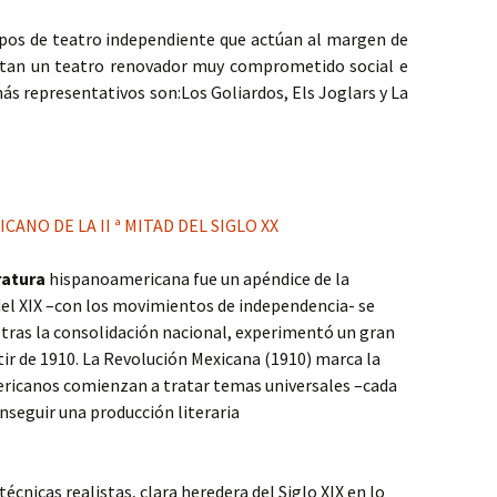
pos de teatro independiente que actúan al margen de
entan un teatro renovador muy comprometido social e
ás representativos son:Los Goliardos, Els Joglars y La
NO DE LA II ª MITAD DEL SIGLO XX
ratura
hispanoamericana fue un apéndice de la
del XIX –con los movimientos de independencia- se
, tras la consolidación nacional, experimentó un gran
ir de 1910. La Revolución Mexicana (1910) marca la
ericanos comienzan a tratar temas universales –cada
nseguir una producción literaria
cnicas realistas, clara heredera del Siglo XIX en lo