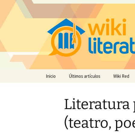
Saltar
Inicio
Últimos artículos
Wiki Red
al
contenido
Literatura
(teatro, po