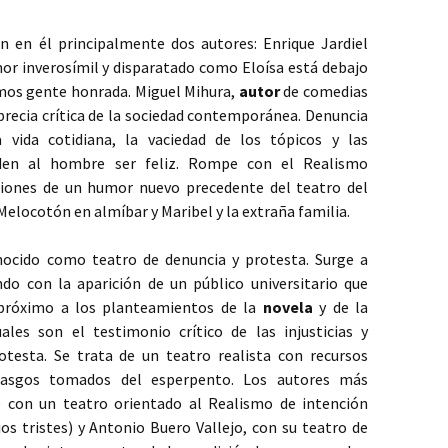
an en él principalmente dos autores: Enrique Jardiel
or inverosímil y disparatado como Eloísa está debajo
mos gente honrada. Miguel Mihura,
autor
de comedias
recia crítica de la sociedad contemporánea. Denuncia
 vida cotidiana, la vaciedad de los tópicos y las
iden al hombre ser feliz. Rompe con el Realismo
ciones de un humor nuevo precedente del teatro del
elocotón en almíbar y Maribel y la extraña familia.
nocido como teatro de denuncia y protesta. Surge a
ndo con la aparición de un público universitario que
 próximo a los planteamientos de la
novela
y de la
les son el testimonio crítico de las injusticias y
rotesta. Se trata de un teatro realista con recursos
 rasgos tomados del esperpento. Los autores más
re con un teatro orientado al Realismo de intención
jos tristes) y Antonio Buero Vallejo, con su teatro de