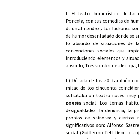
b. El teatro humorístico, destac
Poncela, con sus comedias de hum
de un almendro y Los ladrones so
de humor desenfadado donde se ap
lo absurdo de situaciones de la
convenciones sociales que imp
introduciendo elementos y situa
absurdo, Tres sombreros de copa, M
b) Década de los 50: también co
mitad de los cincuenta coincidie
solicitaba un teatro nuevo muy
poesía
social. Los temas habitua
desigualdades, la denuncia, la p
propios de sainetee y ciertos
significativos son: Alfonso Sast
social (Guillermo Tell tiene los o