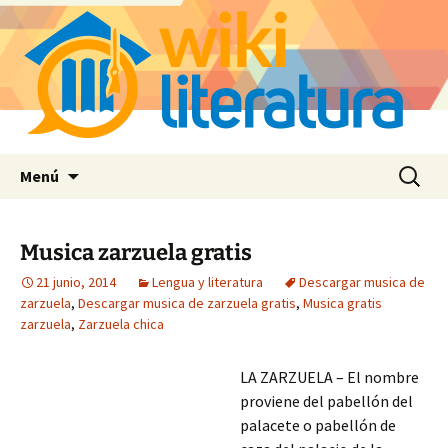
Saltar
Buscar:
Menú
al
contenido
Musica zarzuela gratis
21 junio, 2014
Lengua y literatura
Descargar musica de
zarzuela
,
Descargar musica de zarzuela gratis
,
Musica gratis
zarzuela
,
Zarzuela chica
LA ZARZUELA – El nombre
proviene del pabellón del
palacete o pabellón de