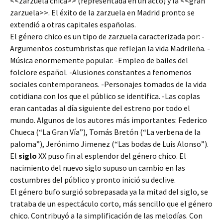
<<zarzuela chica>> (representada en un acto) y la <<gran
zarzuela>>. El éxito de la zarzuela en Madrid pronto se
extendió a otras capitales españolas.
El género chico es un tipo de zarzuela caracterizada por: -
Argumentos costumbristas que reflejan la vida Madrileña. -
Música enormemente popular. -Empleo de bailes del
folclore español. -Alusiones constantes a fenomenos
sociales contemporaneos. -Personajes tomados de la vida
cotidiana con los que el público se identifica. -Las coplas
eran cantadas al día siguiente del estreno por todo el
mundo. Algunos de los autores más importantes: Federico
Chueca (“La Gran Vía”), Tomás Bretón (“La verbena de la
paloma”), Jerónimo Jimenez (“Las bodas de Luis Alonso”).
El
siglo
XX puso fin al esplendor del género chico. El
nacimiento del nuevo siglo supuso un cambio en las
costumbres del público y pronto inició su declive.
El género bufo surgió sobrepasada ya la mitad del siglo, se
trataba de un espectáculo corto, más sencillo que el género
chico. Contribuyó a la simplificación de las melodías. Con