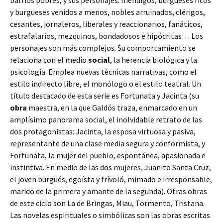
barrios pobres; y sus personajes: mendigos, burgueses ricos
y burgueses venidos a menos, nobles arruinados, clérigos,
cesantes, jornaleros, liberales y reaccionarios, fanáticos,
estrafalarios, mezquinos, bondadosos e hipócritas… Los
personajes son más complejos. Su comportamiento se
relaciona con el medio
social
, la herencia biológica y la
psicología. Emplea nuevas técnicas narrativas, como el
estilo indirecto libre, el monólogo o el estilo teatral. Un
título destacado de esta serie es Fortunata y Jacinta (su
obra
maestra, en la que Galdós traza, enmarcado en un
amplísimo panorama social, el inolvidable retrato de las
dos protagonistas: Jacinta, la esposa virtuosa y pasiva,
representante de una clase media segura y conformista, y
Fortunata, la mujer del pueblo, espontánea, apasionada e
instintiva. En medio de las dos mujeres, Juanito Santa Cruz,
el joven burgués, egoísta y frívoló, mimado e irresponsable,
marido de la primera y amante de la segunda). Otras obras
de este ciclo son La de Bringas, Miau, Tormento, Tristana.
Las novelas espirituales o simbólicas son las obras escritas