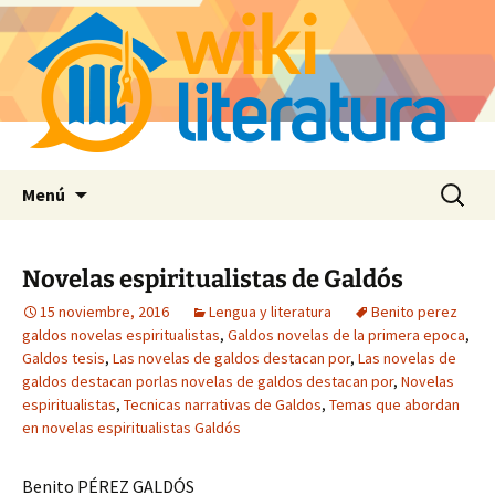
Saltar
Buscar:
Menú
al
contenido
Novelas espiritualistas de Galdós
15 noviembre, 2016
Lengua y literatura
Benito perez
galdos novelas espiritualistas
,
Galdos novelas de la primera epoca
,
Galdos tesis
,
Las novelas de galdos destacan por
,
Las novelas de
galdos destacan porlas novelas de galdos destacan por
,
Novelas
espiritualistas
,
Tecnicas narrativas de Galdos
,
Temas que abordan
en novelas espiritualistas Galdós
Benito PÉREZ GALDÓS