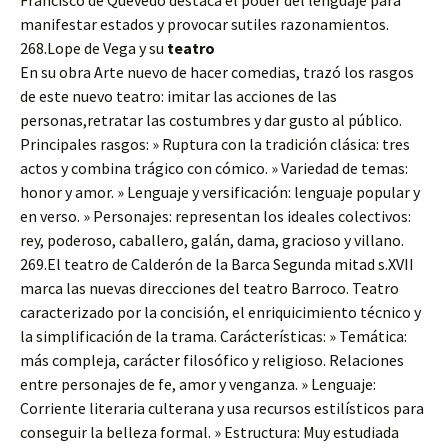
Francisco de Quevedo destaca el poder del lenguaje para
manifestar estados y provocar sutiles razonamientos.
268.Lope de Vega y su
teatro
En su obra Arte nuevo de hacer comedias, trazó los rasgos
de este nuevo teatro: imitar las acciones de las
personas,retratar las costumbres y dar gusto al público.
Principales rasgos: » Ruptura con la tradición clásica: tres
actos y combina trágico con cómico. » Variedad de temas:
honor y amor. » Lenguaje y versificación: lenguaje popular y
en verso. » Personajes: representan los ideales colectivos:
rey, poderoso, caballero, galán, dama, gracioso y villano.
269.El teatro de Calderón de la Barca Segunda mitad s.XVII
marca las nuevas direcciones del teatro Barroco. Teatro
caracterizado por la concisión, el enriquicimiento técnico y
la simplificación de la trama. Carácterísticas: » Temática:
más compleja, carácter filosófico y religioso. Relaciones
entre personajes de fe, amor y venganza. » Lenguaje:
Corriente literaria culterana y usa recursos estilísticos para
conseguir la belleza formal. » Estructura: Muy estudiada