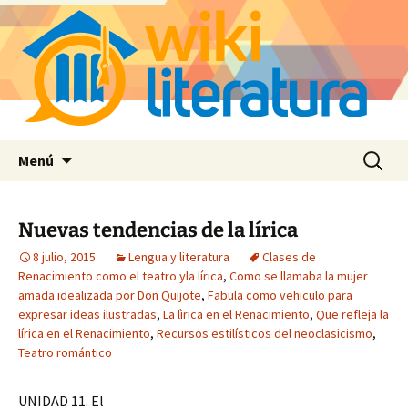
Saltar
Buscar:
Menú
al
contenido
Nuevas tendencias de la lírica
8 julio, 2015
Lengua y literatura
Clases de
Renacimiento como el teatro yla lírica
,
Como se llamaba la mujer
amada idealizada por Don Quijote
,
Fabula como vehiculo para
expresar ideas ilustradas
,
La lìrica en el Renacimiento
,
Que refleja la
lírica en el Renacimiento
,
Recursos estilísticos del neoclasicismo
,
Teatro romántico
UNIDAD 11. El