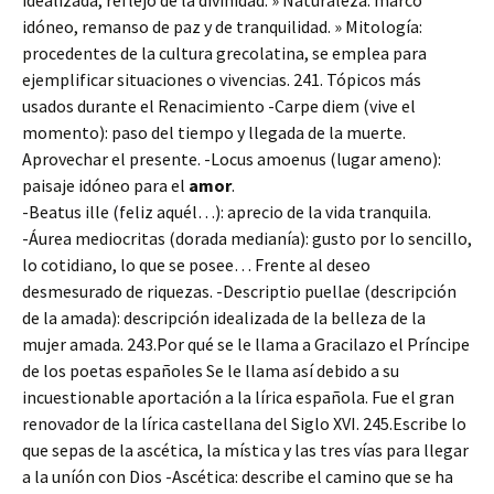
idealizada, reflejo de la divinidad. » Naturaleza: marco
idóneo, remanso de paz y de tranquilidad. » Mitología:
procedentes de la cultura grecolatina, se emplea para
ejemplificar situaciones o vivencias. 241. Tópicos más
usados durante el Renacimiento -Carpe diem (vive el
momento): paso del tiempo y llegada de la muerte.
Aprovechar el presente. -Locus amoenus (lugar ameno):
paisaje idóneo para el
amor
.
-Beatus ille (feliz aquél…): aprecio de la vida tranquila.
-Áurea mediocritas (dorada medianía): gusto por lo sencillo,
lo cotidiano, lo que se posee… Frente al deseo
desmesurado de riquezas. -Descriptio puellae (descripción
de la amada): descripción idealizada de la belleza de la
mujer amada. 243.Por qué se le llama a Gracilazo el Príncipe
de los poetas españoles Se le llama así debido a su
incuestionable aportación a la lírica española. Fue el gran
renovador de la lírica castellana del Siglo XVI. 245.Escribe lo
que sepas de la ascética, la mística y las tres vías para llegar
a la uníón con Dios -Ascética: describe el camino que se ha