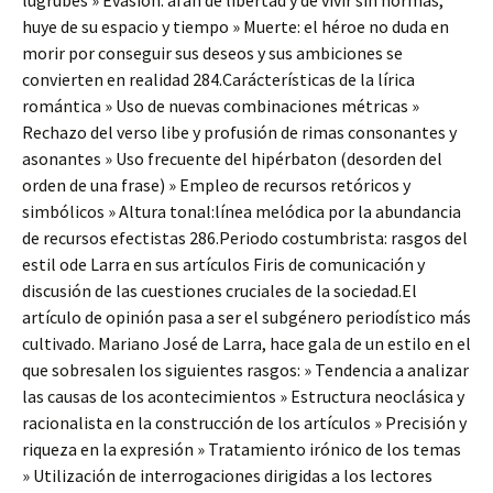
lúgrubes » Evasión: afán de libertad y de vivir sin normas,
huye de su espacio y tiempo » Muerte: el héroe no duda en
morir por conseguir sus deseos y sus ambiciones se
convierten en realidad 284.Carácterísticas de la lírica
romántica » Uso de nuevas combinaciones métricas »
Rechazo del verso libe y profusión de rimas consonantes y
asonantes » Uso frecuente del hipérbaton (desorden del
orden de una frase) » Empleo de recursos retóricos y
simbólicos » Altura tonal:línea melódica por la abundancia
de recursos efectistas 286.Periodo costumbrista: rasgos del
estil ode Larra en sus artículos Firis de comunicación y
discusión de las cuestiones cruciales de la sociedad.El
artículo de opinión pasa a ser el subgénero periodístico más
cultivado. Mariano José de Larra, hace gala de un estilo en el
que sobresalen los siguientes rasgos: » Tendencia a analizar
las causas de los acontecimientos » Estructura neoclásica y
racionalista en la construcción de los artículos » Precisión y
riqueza en la expresión » Tratamiento irónico de los temas
» Utilización de interrogaciones dirigidas a los lectores