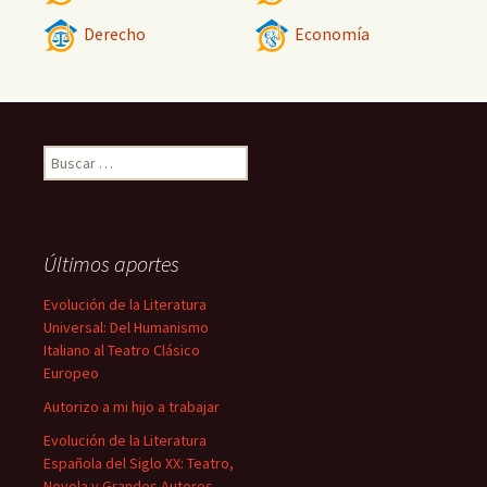
Derecho
Economía
Buscar:
Últimos aportes
Evolución de la Literatura
Universal: Del Humanismo
Italiano al Teatro Clásico
Europeo
Autorizo a mi hijo a trabajar
Evolución de la Literatura
Española del Siglo XX: Teatro,
Novela y Grandes Autores