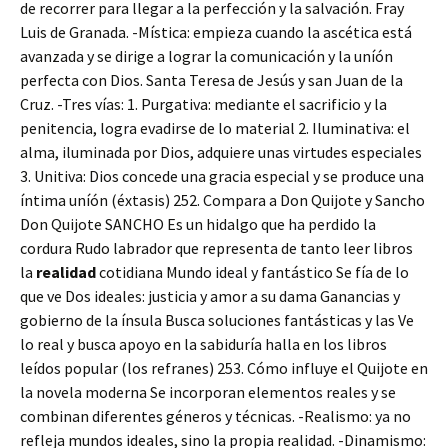
de recorrer para llegar a la perfección y la salvación. Fray
Luis de Granada. -Mística: empieza cuando la ascética está
avanzada y se dirige a lograr la comunicación y la uníón
perfecta con Dios. Santa Teresa de Jesús y san Juan de la
Cruz. -Tres vías: 1. Purgativa: mediante el sacrificio y la
penitencia, logra evadirse de lo material 2. Iluminativa: el
alma, iluminada por Dios, adquiere unas virtudes especiales
3. Unitiva: Dios concede una gracia especial y se produce una
íntima uníón (éxtasis) 252. Compara a Don Quijote y Sancho
Don Quijote SANCHO Es un hidalgo que ha perdido la
cordura Rudo labrador que representa de tanto leer libros
la
realidad
cotidiana Mundo ideal y fantástico Se fía de lo
que ve Dos ideales: justicia y amor a su dama Ganancias y
gobierno de la ínsula Busca soluciones fantásticas y las Ve
lo real y busca apoyo en la sabiduría halla en los libros
leídos popular (los refranes) 253. Cómo influye el Quijote en
la novela moderna Se incorporan elementos reales y se
combinan diferentes géneros y técnicas. -Realismo: ya no
refleja mundos ideales, sino la propia realidad. -Dinamismo: