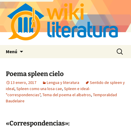
Saltar
Buscar:
Menú
al
contenido
Poema spleen cielo
13 enero, 2017
Lengua y literatura
Sentido de spleen y
ideal
,
Spleen como una losa cae
,
Spleen e ideal-
"correspondencias"
,
Tema del poema el albatros
,
Temporalidad
Baudelaire
«Correspondencias»: