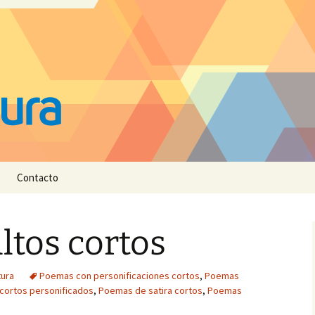
Contacto
tos cortos
tura
Poemas con personificaciones cortos
,
Poemas
cortos personificados
,
Poemas de satira cortos
,
Poemas