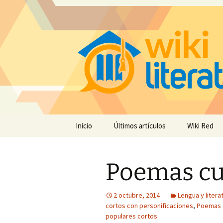
Saltar
Inicio
Últimos artículos
Wiki Red
al
contenido
Poemas cul
2 octubre, 2014
Lengua y litera
cortos con personificaciones
,
Poemas 
populares cortos