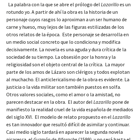
La palabra con la que se abre el prólogo del
Lazarillo
es un
rotundo yo. A partir de ahí la obra es la historia de un
personaje cuyos rasgos lo aproximan a un ser humano de
carne y hueso, muy lejos de las figuras estilizadas de los
otros relatos de la época. Este personaje se desarrolla en
un medio social concreto que lo condiciona y modifica
decisivamente. La novela es una aguda y dura crítica de la
sociedad de su tiempo. La obsesión por la honra y la
religiosidad son el objeto central de la crítica. La mayor
parte de los amos de Lázaro son clérigos y todos explotan
al muchacho. El anticlericalismo de la obra es evidente. La
justicia o la vida militar son también puestos en solfa.
Otros valores sociales, como el amor o la amistad, no
parecen destacar en la obra. El autor del
Lazarillo
pone de
manifiesto la realidad cruel de la vida española de mediados
del siglo XVI. El modelo de relato propuesto en el
Lazarillo
es tan innovador que resultó difícil de asimilar y continuar.
Casi medio siglo tardará en aparecer la segunda novela
picaresca, el
Guzmán de Alfarache
(1599), y no será hasta el