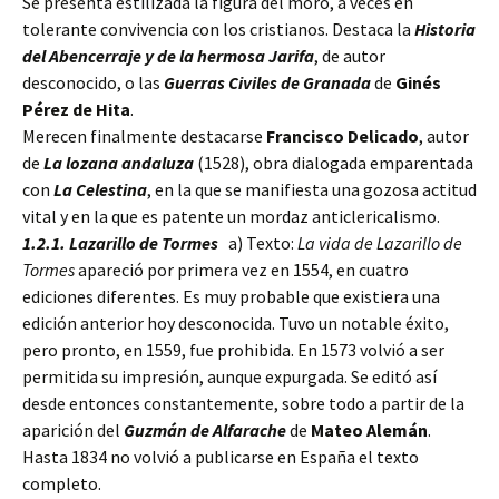
Se presenta estilizada la figura del moro, a veces en
tolerante convivencia con los cristianos. Destaca la
Historia
del Abencerraje y de la hermosa Jarifa
, de autor
desconocido, o las
Guerras Civiles de Granada
de
Ginés
Pérez de Hita
.
Merecen finalmente destacarse
Francisco Delicado
, autor
de
La lozana andaluza
(1528), obra dialogada emparentada
con
La Celestina
, en la que se manifiesta una gozosa actitud
vital y en la que es patente un mordaz anticlericalismo.
1.2.1. Lazarillo de Tormes
a) Texto:
La vida de Lazarillo de
Tormes
apareció por primera vez en 1554, en cuatro
ediciones diferentes. Es muy probable que existiera una
edición anterior hoy desconocida. Tuvo un notable éxito,
pero pronto, en 1559, fue prohibida. En 1573 volvió a ser
permitida su impresión, aunque expurgada. Se editó así
desde entonces constantemente, sobre todo a partir de la
aparición del
Guzmán de Alfarache
de
Mateo Alemán
.
Hasta 1834 no volvió a publicarse en España el texto
completo.