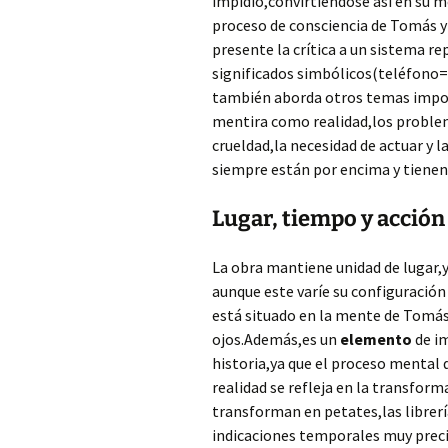
impidió,convirtiéndose así en su m
proceso de consciencia de Tomás y 
presente la crítica a un sistema 
significados simbólicos(teléfono=
también aborda otros temas import
mentira como realidad,los problema
crueldad,la necesidad de actuar y l
siempre están por encima y tienen
Lugar, tiempo y acción
La obra mantiene unidad de lugar,y
aunque este varíe su configuración 
está situado en la mente de Tomás
ojos.Además,es un
elemento
de im
historia,ya que el proceso mental q
realidad se refleja en la transform
transforman en petates,las librerí
indicaciones temporales muy precis