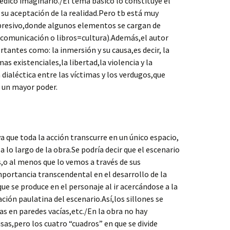
édico imaginario./El tema básico lo constituye el
su aceptación de la realidad.Pero tb está muy
represivo,donde algunos elementos se cargan de
comunicación o libros=cultura).Además,el autor
antes como: la inmersión y su causa,es decir, la
s existenciales,la libertad,la violencia y la
a dialéctica entre las víctimas y los verdugos,que
 un mayor poder.
a que toda la acción transcurre en un único espacio,
a lo largo de la obra.Se podría decir que el escenario
,o al menos que lo vemos a través de sus
portancia transcendental en el desarrollo de la
ue se produce en el personaje al ir acercándose a la
ación paulatina del escenario.Así,los sillones se
as en paredes vacías,etc./En la obra no hay
as,pero los cuatro “cuadros” en que se divide