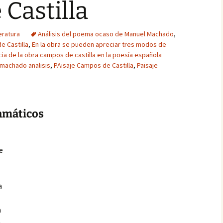
Castilla
eratura
Análisis del poema ocaso de Manuel Machado
,
e Castilla
,
En la obra se pueden apreciar tres modos de
ia de la obra campos de castilla en la poesía española
machado analisis
,
PAisaje Campos de Castilla
,
Paisaje
ramáticos
e
a
a
a