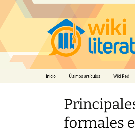
Saltar
Inicio
Últimos artículos
Wiki Red
al
contenido
Principale
formales e