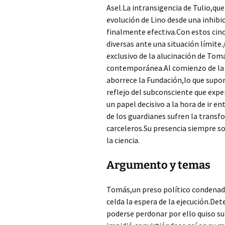
Asel.La intransigencia de Tulio,qu
evolución de Lino desde una inhibi
finalmente efectiva.Con estos cin
diversas ante una situación límite
exclusivo de la alucinación de Tom
contemporánea.Al comienzo de la ob
aborrece la Fundación,lo que supon
reflejo del subconsciente que exp
un papel decisivo a la hora de ir en
de los guardianes sufren la trans
carceleros.Su presencia siempre so
la ciencia.
Argumento y temas
Tomás,un preso político condena
celda la espera de la ejecución.De
poderse perdonar por ello quiso su