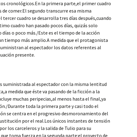
ltos cronológicos.En la primera parte,el primer cuadro
s de comer.El segundo transcurre esa misma
l tercer cuadro se desarrolla tres días después,cuando
ltimo cuadro han pasado pocos días, quizás solo
días o poco más./Este es el tiempo de la acción
 un tiempo más amplio.A medida que el protagonista
suministran al espectador los datos referentes al
tuación presente.
 es suministrada al espectador con la misma lentitud
a,a medida que éste va pasando de la ficción a la
incluye muchas peripecias,al menos hasta el final,ya
ón./Durante toda la primera parte y casi todo el
ción se centra en el progresivo desmoronamiento del
titución por el real.Los únicos instantes de tensión
or los carceleros y la salida de Tulio para su
 que toma fuerza en la segunda parte:el proyecto de