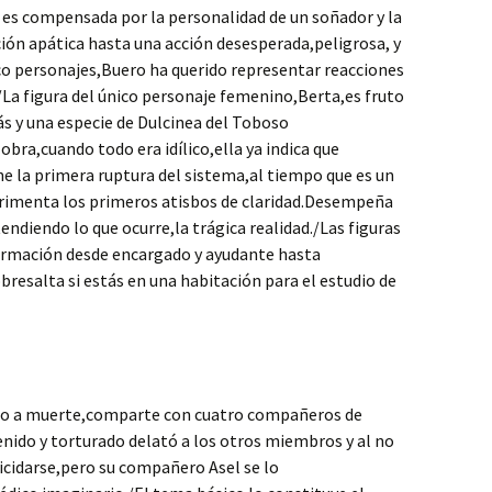
e es compensada por la personalidad de un soñador y la
ción apática hasta una acción desesperada,peligrosa, y
co personajes,Buero ha querido representar reacciones
./La figura del único personaje femenino,Berta,es fruto
ás y una especie de Dulcinea del Toboso
ra,cuando todo era idílico,ella ya indica que
e la primera ruptura del sistema,al tiempo que es un
erimenta los primeros atisbos de claridad.Desempeña
tendiendo lo que ocurre,la trágica realidad./Las figuras
formación desde encargado y ayudante hasta
bresalta si estás en una habitación para el estudio de
do a muerte,comparte con cuatro compañeros de
tenido y torturado delató a los otros miembros y al no
icidarse,pero su compañero Asel se lo