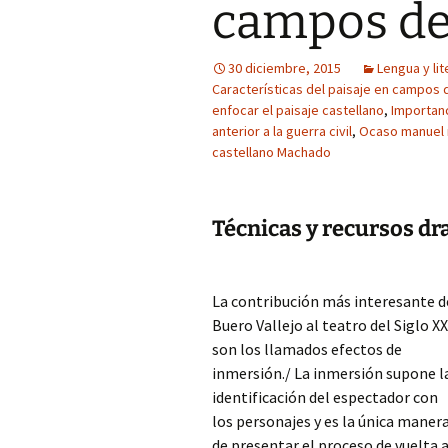
campos de 
30 diciembre, 2015
Lengua y lit
Características del paisaje en campos d
enfocar el paisaje castellano
,
Importanc
anterior a la guerra civil
,
Ocaso manuel 
castellano Machado
Técnicas y recursos d
La contribución más interesante d
Buero Vallejo al teatro del Siglo XX
son los llamados efectos de
inmersión./ La inmersión supone l
identificación del espectador con
los personajes y es la única maner
de presentar el proceso de vuelta 