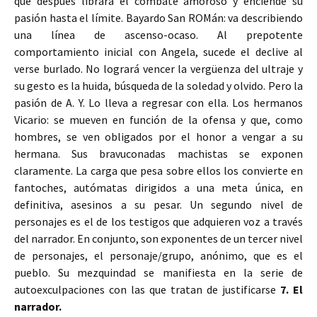
que después librará el combate amoroso y enciende su
pasión hasta el límite. Bayardo San ROMán: va describiendo
una línea de ascenso-ocaso. Al prepotente
comportamiento inicial con Angela, sucede el declive al
verse burlado. No logrará vencer la vergüenza del ultraje y
su gesto es la huida, búsqueda de la soledad y olvido. Pero la
pasión de A. Y. Lo lleva a regresar con ella. Los hermanos
Vicario: se mueven en función de la ofensa y que, como
hombres, se ven obligados por el honor a vengar a su
hermana. Sus bravuconadas machistas se exponen
claramente. La carga que pesa sobre ellos los convierte en
fantoches, autómatas dirigidos a una meta única, en
definitiva, asesinos a su pesar. Un segundo nivel de
personajes es el de los testigos que adquieren voz a través
del narrador. En conjunto, son exponentes de un tercer nivel
de personajes, el personaje/grupo, anónimo, que es el
pueblo. Su mezquindad se manifiesta en la serie de
autoexculpaciones con las que tratan de justificarse
7. El
narrador.