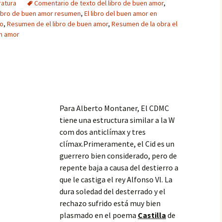
ratura
Comentario de texto del libro de buen amor
,
libro de buen amor resumen
,
El libro del buen amor en
io
,
Resumen de el libro de buen amor
,
Resumen de la obra el
n amor
Para Alberto Montaner, El CDMC
tiene una estructura similar a la W
com dos anticlímax y tres
clímax.Primeramente, el Cid es un
guerrero bien considerado, pero de
repente baja a causa del destierro a
que le castiga el rey Alfonso Vl. La
dura soledad del desterrado y el
rechazo sufrido está muy bien
plasmado en el poema
Castilla
de