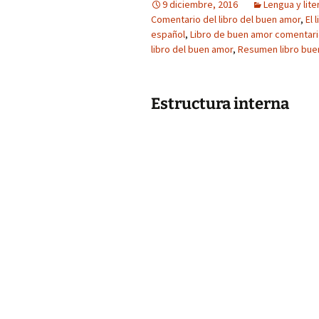
9 diciembre, 2016
Lengua y lite
Comentario del libro del buen amor
,
El 
español
,
Libro de buen amor comentar
libro del buen amor
,
Resumen libro bue
Estructura interna