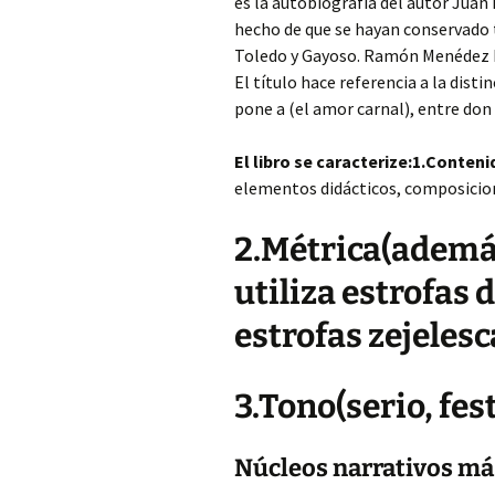
es la autobiografía del autor Juan
hecho de que se hayan conservado t
Toledo y Gayoso. Ramón Menédez Pid
El título hace referencia a la dist
pone a (el amor carnal), entre don
El libro se caracterize:1.Conteni
elementos didácticos, composicione
2.Métrica(además
utiliza estrofas 
estrofas zejelesca
3.Tono(serio, fest
Núcleos narrativos más