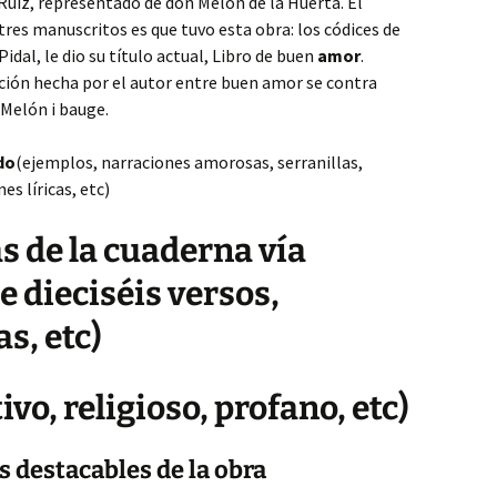
 Ruiz, representado de don Melón de la Huerta. El
res manuscritos es que tuvo esta obra: los códices de
al, le dio su título actual, Libro de buen
amor
.
inción hecha por el autor entre buen amor se contra
 Melón i bauge.
do
(ejemplos, narraciones amorosas, serranillas,
s líricas, etc)
 de la cuaderna vía
de dieciséis versos,
s, etc)
ivo, religioso, profano, etc)
 destacables de la obra