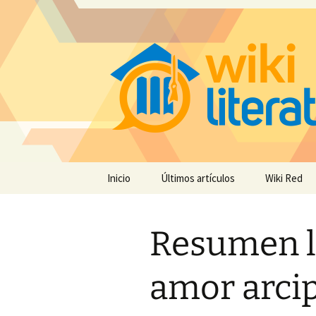
Saltar
Inicio
Últimos artículos
Wiki Red
al
contenido
Resumen l
amor arcip