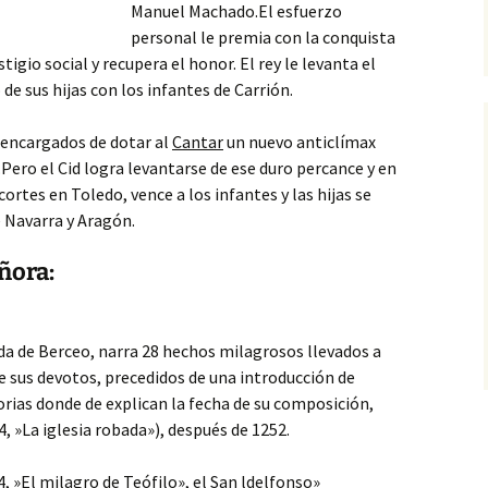
Manuel Machado.El esfuerzo
personal le premia con la conquista
stigio social y recupera el honor. El rey le levanta
el
de sus hijas con los infantes de Carrión.
 encargados de dotar al
Cantar
un nuevo anticlímax
.Pero el Cid logra levantarse de ese duro percance y en
rtes en Toledo, vence a los infantes y las hijas se
Navarra y Aragón.
ñora:
da de Berceo, narra 28 hechos milagrosos llevados a
de sus devotos, precedidos de una introducción de
orias donde de explican la fecha de su composición,
4, »La iglesia robada»), después de 1252.
4, »El milagro de Teófilo», el San ldelfonso»