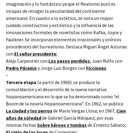
imaginación y lo fantástico ya que el Realismo puro es
incapaz de recoger la peculiaridad del continente
americano. En cuanto a lo estético, se nota un mayor
cuidado constructivo y estilístico y la influencia de las
innovaciones formales de novelistas como Kafka, Joyce y
Faulkner. Se incorporan elementos irracionales y oníricos
procedentes del Surrealismo. Destaca Miguel Ángel Asturias
con
El señor presidente
;
Alejo Carpentier con
Los pasos perdidos
, Juan Rulfo con
Pedro Páramo
y Jorge Luis Borges con
Ficciones
.
–
Tercera etapa
(a partir de 1960): se produce la
consolidación y el desarrollo de la nueva narrativa
hispanoamericana en lo que se ha denominado como “el
Boom de la novela hispanoamericana”. En 1962, se publica
La ciudad y los perros
de Mario Vargas Llosa; en 1967,
Cien
años de soledad
de Gabriel García Márquez; por esas
mismas fechas
Sobre héroes y tumbas
de Ernesto Sábato;
El siglo de las luces
de Carpentier;