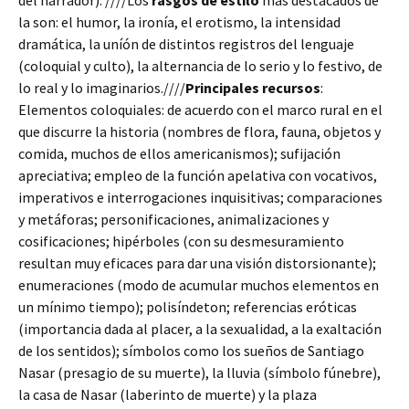
del narrador). ////Los
rasgos de estilo
más destacados de
la son: el humor, la ironía, el erotismo, la intensidad
dramática, la uníón de distintos registros del lenguaje
(coloquial y culto), la alternancia de lo serio y lo festivo, de
lo real y lo imaginarios.////
Principales recursos
:
Elementos coloquiales: de acuerdo con el marco rural en el
que discurre la historia (nombres de flora, fauna, objetos y
comida, muchos de ellos americanismos); sufijación
apreciativa; empleo de la función apelativa con vocativos,
imperativos e interrogaciones inquisitivas; comparaciones
y metáforas; personificaciones, animalizaciones y
cosificaciones; hipérboles (con su desmesuramiento
resultan muy eficaces para dar una visión distorsionante);
enumeraciones (modo de acumular muchos elementos en
un mínimo tiempo); polisíndeton; referencias eróticas
(importancia dada al placer, a la sexualidad, a la exaltación
de los sentidos); símbolos como los sueños de Santiago
Nasar (presagio de su muerte), la lluvia (símbolo fúnebre),
la casa de Nasar (laberinto de muerte) y la plaza