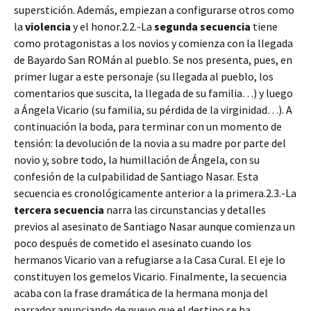
superstición. Además, empiezan a configurarse otros como
la
violencia
y el honor.2.2.-La
segunda secuencia
tiene
como protagonistas a los novios y comienza con la llegada
de Bayardo San ROMán al pueblo. Se nos presenta, pues, en
primer lugar a este personaje (su llegada al pueblo, los
comentarios que suscita, la llegada de su familia…) y luego
a Ángela Vicario (su familia, su pérdida de la virginidad…). A
continuación la boda, para terminar con un momento de
tensión: la devolución de la novia a su madre por parte del
novio y, sobre todo, la humillación de Ángela, con su
confesión de la culpabilidad de Santiago Nasar. Esta
secuencia es cronológicamente anterior a la primera.2.3.-La
tercera secuencia
narra las circunstancias y detalles
previos al asesinato de Santiago Nasar aunque comienza un
poco después de cometido el asesinato cuando los
hermanos Vicario van a refugiarse a la Casa Cural. El eje lo
constituyen los gemelos Vicario. Finalmente, la secuencia
acaba con la frase dramática de la hermana monja del
narrador anunciando de nuevo que el destino se ha