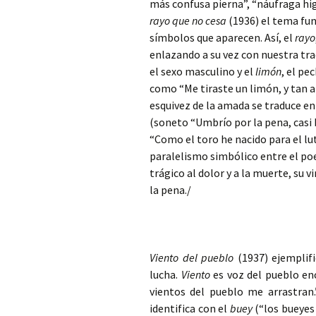
más confusa pierna”, “náufraga hig
rayo que no cesa
(1936) el tema fun
símbolos que aparecen. Así, el
rayo
enlazando a su vez con nuestra trad
el sexo masculino y el
limón
, el p
como “Me tiraste un limón, y tan a
esquivez de la amada se traduce en
(soneto “Umbrío por la pena, cas
“Como el toro he nacido para el lu
paralelismo simbólico entre el poe
trágico al dolor y a la muerte, su v
la pena./
Viento del pueblo
(1937) ejemplif
lucha.
Viento
es voz del pueblo enc
vientos del pueblo me arrastran.
identifica con el
buey
(“los bueyes