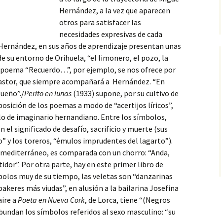
Hernández, a la vez que aparecen
otros para satisfacer las
necesidades expresivas de cada
Hernández,
en sus años de aprendizaje presentan unas
su entorno de Orihuela, “el limonero, el pozo, la
 el poema “Recuerdo…”, por ejemplo, se nos ofrece por
pastor, que siempre acompañará a Hernández. “En
sueño”./
Perito en lunas
(1933) supone, por su cultivo de
posición de los poemas a modo de “acertijos líricos”,
lo de imaginario hernandiano. Entre los símbolos,
on el significado de desafío, sacrificio y muerte (sus
” y los toreros, “émulos imprudentes del lagarto”).
 mediterráneo, es comparada con un chorro: “Anda,
idor”. Por otra parte, hay en este primer libro de
los muy de su tiempo, las veletas son “danzarinas
 bakeres más viudas”, en alusión a la bailarina Josefina
aire a
Poeta en Nueva Cork
, de Lorca, tiene “(Negros
bundan los símbolos referidos al sexo masculino: “su