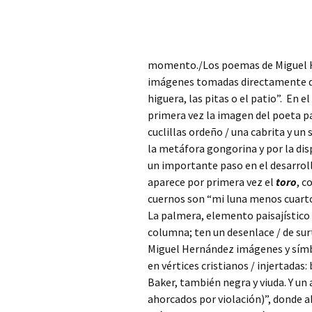
momento./Los poemas de Miguel 
imágenes tomadas directamente de 
higuera, las pitas o el patio”. En
primera vez la imagen del poeta 
cuclillas ordeño / una cabrita y un 
la metáfora gongorina y por la dis
un importante paso en el desarrol
aparece por primera vez el
toro
, c
cuernos son “mi luna menos cuarto
La palmera, elemento paisajístico
columna; ten un desenlace / de surt
Miguel Hernández imágenes y símbo
en vértices cristianos / injertadas:
Baker, también negra y viuda. Y un 
ahorcados por violación)”, donde a