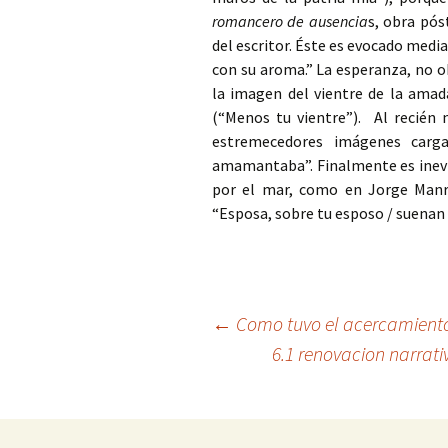
romancero de ausencia
s, obra pós
del escritor. Éste es evocado medi
con su aroma.” La esperanza, no o
la imagen del vientre de la ama
(“Menos tu vientre”). Al recién 
estremecedores imágenes carga
amamantaba”. Finalmente es inevi
por el mar, como en Jorge Manri
“Esposa, sobre tu esposo / suenan 
Navegación
←
Como tuvo el acercamiento f
6.1 renovacion narrativ
de