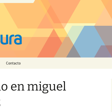
Contacto
o en miguel
z