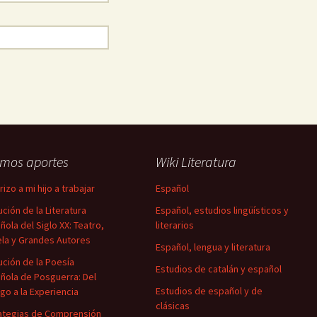
imos aportes
Wiki Literatura
izo a mi hijo a trabajar
Español
ución de la Literatura
Español, estudios lingüísticos y
ñola del Siglo XX: Teatro,
literarios
la y Grandes Autores
Español, lengua y literatura
ución de la Poesía
Estudios de catalán y español
ñola de Posguerra: Del
Estudios de español y de
igo a la Experiencia
clásicas
ategias de Comprensión