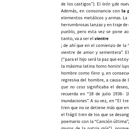
de los castigos”). El
león
y,de nue
Además, en consonancia con
la 
elementos metálicos y armas. La
herrumbrosas lanzas y en traje de
pueblo
, pero esta vez se pone a
tanto, va a ser el
vientre
; de ahí que en el comienzo de la
vientre de amor y sementera”. El
(“para el hijo será la paz que estoy
la máxima latina
homo homini lup
hombre como
fiera
y, en consecu
regresiva del hombre, a causa de 
que no cesa
significaba el deseo
recuerda en “18 de julio 1936- 1
inundaciones”. A su vez, en “El t
tren que no se detiene más que en l
el frágil tren de los que se desangr
poemario con la “Canción última”,
muros de la patria mía”), porqu