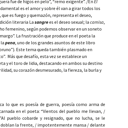
uera fue de higos en pelo”, “remo exigente”. /En
El
damental es el amor y sobre él van a girar todos los
, que es fuego y quemazón, representa el deseo,
ición literaria La
sangre
es el deseo sexual; la
camisa
,
echo femenino, según podemos observar en un soneto
margo”. La frustración que produce en el poeta la
 la
pena
, uno de los grandes asuntos de este libro
i bruno”). Este tema queda también plasmado en
to”. Más que desafío, esta vez se establece un
ta y el toro de lidia, destacando en ambos su destino
irilidad, su corazón desmesurado, la fiereza, la burla y
ica lo que es poesía de guerra, poesía como arma de
arnada en el poeta: “Vientos del pueblo me llevan, /
”Al pueblo cobarde y resignado, que no lucha, se le
 doblan la frente, / impotentemente mansa / delante