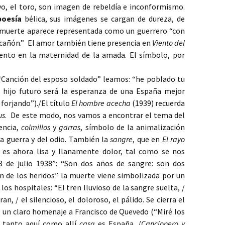
vo, el toro, son imagen de rebeldía e inconformismo.
poesía
bélica, sus imágenes se cargan de dureza, de
 muerte aparece representada como un guerrero “con
 cañón.” El amor también tiene presencia en
Viento del
cento en la maternidad de la amada. El símbolo, por
 “Canción del esposo soldado” leamos: “he poblado tu
 hijo futuro será la esperanza de una España mejor
 forjando”)./El título
El hombre acecha
(1939) recuerda
us
. De este modo, nos vamos a encontrar el tema del
encia,
colmillos
y
garras
, símbolo de la animalización
la guerra y del odio. También la
sangre
, que en
El rayo
, es ahora lisa y llanamente dolor, tal como se nos
8 de julio 1938”: “Son dos años de sangre: son dos
ren de los heridos” la muerte viene simbolizada por un
os hospitales: “El tren lluvioso de la sangre suelta, /
an, / el silencioso, el doloroso, el pálido. Se cierra el
 un claro homenaje a Francisco de Quevedo (“Miré los
e tanto aquí como allí
casa
es España. /
Cancionero y