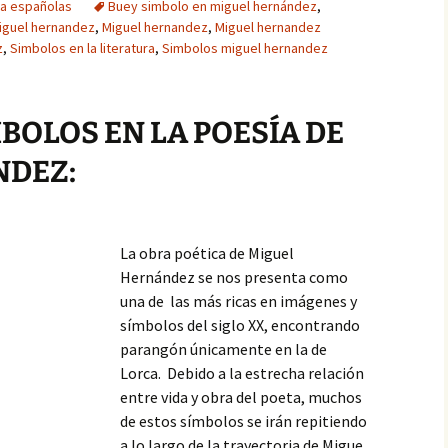
ra españolas
Buey simbolo en miguel hernández
,
iguel hernandez
,
Miguel hernandez
,
Miguel hernandez
z
,
Simbolos en la literatura
,
Simbolos miguel hernandez
BOLOS EN LA POESÍA DE
NDEZ:
La obra poética de Miguel
Hernández se nos presenta como
una de las más ricas en imágenes y
símbolos del siglo XX, encontrando
parangón únicamente en la de
Lorca. Debido a la estrecha relación
entre vida y obra del poeta, muchos
de estos símbolos se irán repitiendo
a lo largo de la trayectoria de Migue