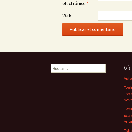
electrónico
*
Web
Buscar:
Últ
Autor
Evol
Espa
Nove
Evol
Espa
Arra
Estr