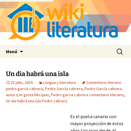
Saltar
Buscar:
Menú
al
contenido
Un dia habrá una isla
25 julio, 2016
Lengua y literatura
Comentario literario
pedro garcia cabrera
,
Pedro García cabrera
,
Pedro García cabrera
autor q le gusta Bécquer
,
Pedro garcia cabrera comentario literario
,
Un dia habrá una isla Pedro cabrera
Es el poeta canario con
mayor proyección de estos
años tan ricos desde el