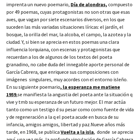
imprenta un nuevo poemario,
Día de alondras,
compuesto
por 49 poemas, cuyas protagonistas no son otras que esas
aves, que vagan por siete escenarios diversos, en los que
suceden las más variadas situaciones líricas: el jardín, el
bosque, la orilla del mar, la alcoba, el campo, la azotea y la
ciudad. Y, si bien se aprecia en estos poemas una clara
influencia lorquiana, con escenas y protagonistas que
recuerdan a los de algunos de los textos del poeta
granadino, no cabe duda del innegable aporte personal de
García Cabrera, que enriquece sus composiciones con
imágenes singulares, muy acordes con el entorno isleño.
En su siguiente poemario
, la esperanza me matiene
1959
,se manifiesta la angustia del poeta ante la situación q
vive y tmb su esperanza de un futuro mejor. El mar actúa
tanto como un testigo d su pesar como como fuente de vida
y de regeneración a la q el poeta acude en busca de su
infancia, amigos amigos, libertad y paz.Nueve años más
tarde, en 1968, se publica
Vuelta a la isla
, donde se aprecia
aquí, una vez más, la profunda vinculación de García Cabrera