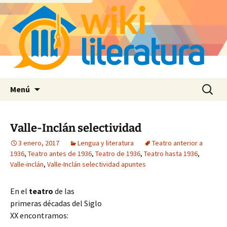
Saltar
Buscar:
Menú
al
contenido
Valle-Inclán selectividad
3 enero, 2017
Lengua y literatura
Teatro anterior a
1936
,
Teatro antes de 1936
,
Teatro de 1936
,
Teatro hasta 1936
,
Valle-inclán
,
Valle-Inclán selectividad apuntes
En el
teatro
de las
primeras décadas del Siglo
XX encontramos: