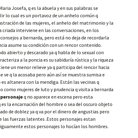
aria Josefa, q es la abuela y en sus palabras se
alir lo cual es un portavoz de un anhelo común q
stración de las mujeres, el anhelo del matrimonio y la
criada interviene en las conversaciones, en los
 consejos a bernarda, pero está no deja de recordarla
oncia asume su condición con un rencor contenido.
odo abierto y descarado ya q habla de lo sexual con
racteriza a la poncia es su sabiduría rústica y la riqueza
 tiene un menor relieve ya q participa del rencor hacia
se ve q la acosaba pero aún así se muestra sumisa e
 es altanera con la mendiga. Están las vecinas q
to como mujeres de luto y prudencia q visita a bernarda
o
personaje
q no aparece en escena pero esta
es la encarnación del hombre o sea del oscuro objeto
lado de doblez ya q va por el dinero de angustias pero
e las fuerzas latentes .Estos personajes estan
tiguamente estos personajes lo hocían los hombres.