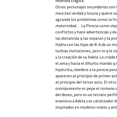
rebeldía trágica.
Otros personajes secundarios son M
mezclan verdad y locura y quiere s
agranda los problemas como la fru
maternidad… La Poncia como vieja 
conflictos y hace advertencias y da
las distancias q las separan y la p
Habla con las hijas de B. A de un m
turbias incitaciones, pero lo q le ca
y la creación de su habla. La criada
el ama y hacia el difunto marido q 
hipócrita, obedece a la poncia pero
aparecen al principio de primer ac
al principio del tercer acto. El otr
omnipresente es pepe el romano q 
del deseo, pero es un retrato perfi
enamora a Adela y es catalizador d
inspirados en modelos reales y an