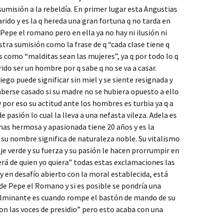
sumisión a la rebeldía. En primer lugar esta Angustias
rido y es la q hereda una gran fortuna q no tarda en
 Pepe el romano pero en ella ya no hay ni ilusión ni
ra sumisión como la frase de q “cada clase tiene q
 como “malditas sean las mujeres”, ya q por todo lo q
ido ser un hombre por q sabe q no se va a casar.
ego puede significar sin miel y se siente resignada y
aberse casado si su madre no se hubiera opuesto a ello
y por eso su actitud ante los hombres es turbia ya q a
e pasión lo cual la lleva a una nefasta vileza. Adela es
mas hermosa y apasionada tiene 20 años y es la
, su nombre significa de naturaleza noble. Su vitalismo
je verde y su fuerza y su pasión le hacen prorrumpir en
á de quien yo quiera” todas estas exclamaciones las
 en desafío abierto con la moral establecida, está
 de Pepe el Romano y si es posible se pondría una
lminante es cuando rompe el bastón de mando de su
on las voces de presidio” pero esto acaba con una