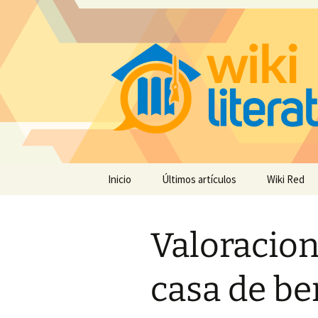
Saltar
Inicio
Últimos artículos
Wiki Red
al
contenido
Valoracion 
casa de be