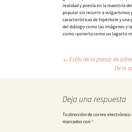
realidad y poesía en la maestría de
popular sin recurrir a vulgarismos
características de hipérbole y una 
del diálogo como las imágenes y l
como «ponerla como un lagarto m
Navegación
←
Estilo de la poesia de alber
De lo q
de
entradas
Deja una respuesta
Tu dirección de correo electrónico 
marcados con
*