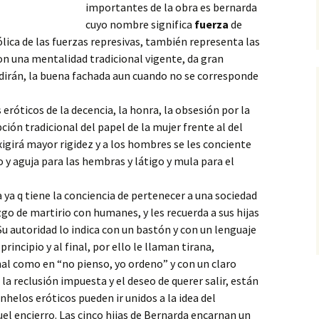
importantes de la obra es bernarda
cuyo nombre significa
fuerza
de
lica de las fuerzas represivas, también representa las
on una mentalidad tradicional vigente, da gran
q dirán, la buena fachada aun cuando no se corresponde
eróticos de la decencia, la honra, la obsesión por la
ción tradicional del papel de la mujer frente al del
xigirá mayor rigidez y a los hombres se les conciente
o y aguja para las hembras y látigo y mula para el
 ya q tiene la conciencia de pertenecer a una sociedad
zgo de martirio con humanes, y les recuerda a sus hijas
Su autoridad lo indica con un bastón y con un lenguaje
principio y al final, por ello le llaman tirana,
al como en “no pienso, yo ordeno” y con un claro
 la reclusión impuesta y el deseo de querer salir, están
nhelos eróticos pueden ir unidos a la idea del
el encierro. Las cinco hijas de Bernarda encarnan un