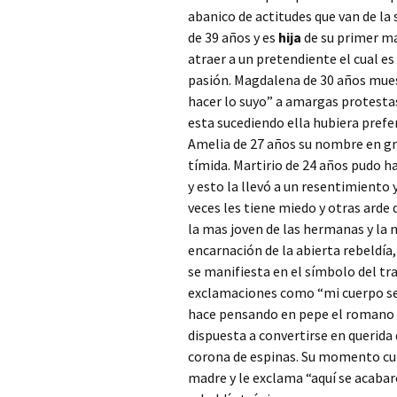
abanico de actitudes que van de la 
de 39 años y es
hija
de su primer ma
atraer a un pretendiente el cual es
pasión. Magdalena de 30 años muest
hacer lo suyo” a amargas protestas
esta sucediendo ella hubiera prefer
Amelia de 27 años su nombre en gri
tímida. Martirio de 24 años pudo h
y esto la llevó a un resentimiento 
veces les tiene miedo y otras arde d
la mas joven de las hermanas y la 
encarnación de la abierta rebeldía
se manifiesta en el símbolo del tra
exclamaciones como “mi cuerpo ser
hace pensando en pepe el romano y
dispuesta a convertirse en querida
corona de espinas. Su momento cu
madre y le exclama “aquí se acabar