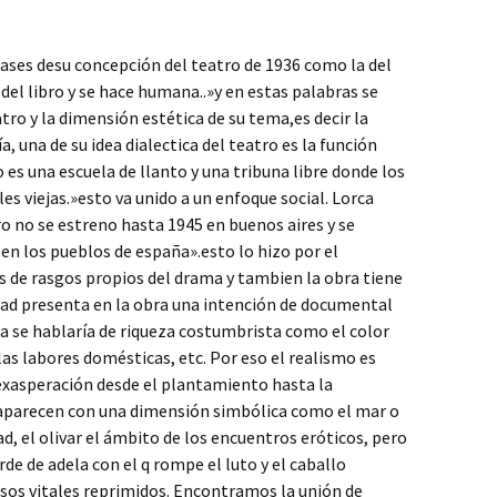
rases desu concepción del teatro de 1936 como la del
a del libro y se hace humana..»y en estas palabras se
ro y la dimensión estética de su tema,es decir la
ía, una de su idea dialectica del teatro es la función
o es una escuela de llanto y una tribuna libre donde los
 viejas.»esto va unido a un enfoque social. Lorca
o no se estreno hasta 1945 en buenos aires y se
en los pueblos de españa».esto lo hizo por el
s de rasgos propios del drama y tambien la obra tiene
idad presenta en la obra una intención de documental
bra se hablaría de riqueza costumbrista como el color
las labores domésticas, etc. Por eso el realismo es
exasperación desde el plantamiento hasta la
 aparecen con una dimensión simbólica como el mar o
ad, el olivar el ámbito de los encuentros eróticos, pero
de de adela con el q rompe el luto y el caballo
lsos vitales reprimidos. Encontramos la unión de