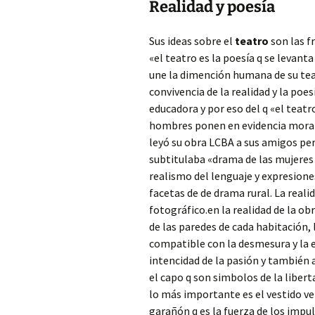
Realidad y poesía
Sus ideas sobre el
teatro
son las f
«el teatro es la poesía q se levant
une la dimención humana de su teat
convivencia de la realidad y la poes
educadora y por eso del q «el teatr
hombres ponen en evidencia morales
leyó su obra LCBA a sus amigos per
subtitulaba «drama de las mujeres 
realismo del lenguaje y expresione
facetas de de drama rural. La real
fotográfico.en la realidad de la o
de las paredes de cada habitación, 
compatible con la desmesura y la 
intencidad de la pasión y también
el capo q son simbolos de la libert
lo más importante es el vestido ver
garañón q es la fuerza de los impu