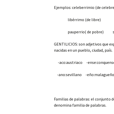
Ejemplos: celeberrimio (de celeb
libérrimo (de libre) mise
pauperrio( de pobre) salub
GENTILICIOS: son adjetivos que exp
nacidas en un pueblo, ciudad, país.
-aco:austriaco -ense:conquens
-ano:sevillano -eño:malagu
Familias de palabras: el conjunto 
denomina familia de palabras.