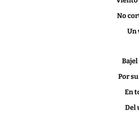
Viento 
No cor
Un 
Bajel
Por su
En t
Del 