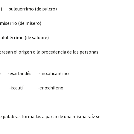
re) pulquérrimo (de pulcro)
rrio (de misero)
érrimo (de salubre)
resan el origen o la procedencia de las personas
e -es:irlandés -ino:alicantino
eño -i:ceutí -eno:chileno
de palabras formadas a partir de una misma raíz se