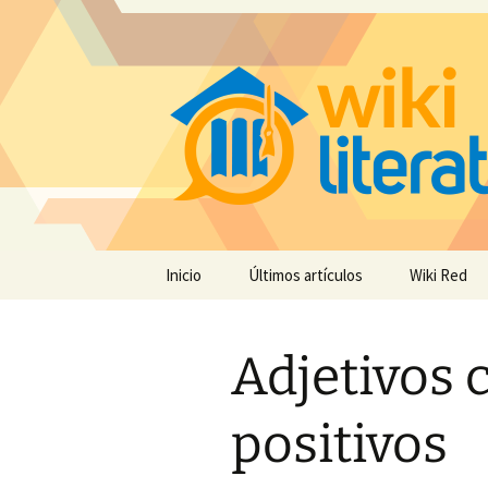
Saltar
Inicio
Últimos artículos
Wiki Red
al
contenido
Adjetivos c
positivos