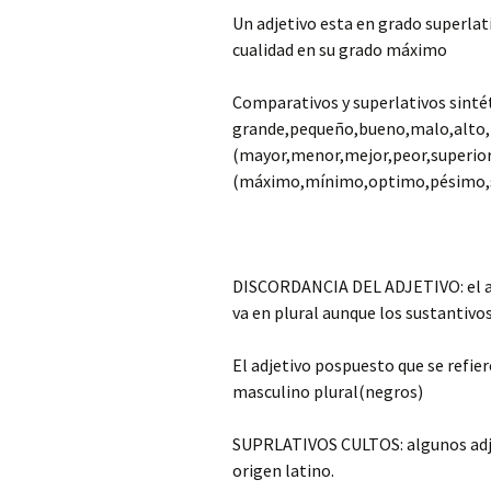
Un adjetivo esta en grado superlati
cualidad en su grado máximo
Comparativos y superlativos sintét
grande,pequeño,bueno,malo,alto,
(mayor,menor,mejor,peor,superior 
(máximo,mínimo,optimo,pésimo,
DISCORDANCIA DEL ADJETIVO: el adj
va en plural aunque los sustantivo
El adjetivo pospuesto que se refier
masculino plural(negros)
SUPRLATIVOS CULTOS: algunos adje
origen latino.