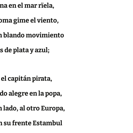
na en el mar rïela,
loma gime el viento,
en blando movimiento
s de plata y azul;
 el capitán pirata,
o alegre en la popa,
n lado, al otro Europa,
en su frente Estambul