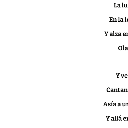
La lu
En la 
Y alza 
Ola
Y ve
Cantand
Asía a u
Y allá 