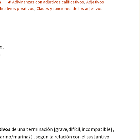
a
Adivinanzas con adjetivos calificativos
,
Adjetivos
ificativos positivos
,
Clases y funciones de los adjetivos
o,
n
tivos
de una terminación {grave,difícil,incompatible} ,
arino/marina} ) , según la relación con el
sustantivo