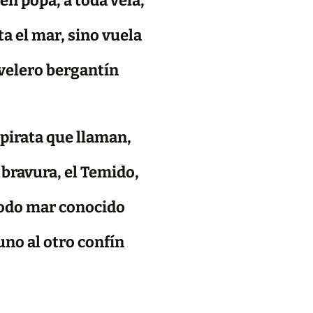
en popa, a toda vela,
ta el mar, sino vuela
velero bergantín
 pirata que llaman,
 bravura, el Temido,
odo mar conocido
uno al otro confín