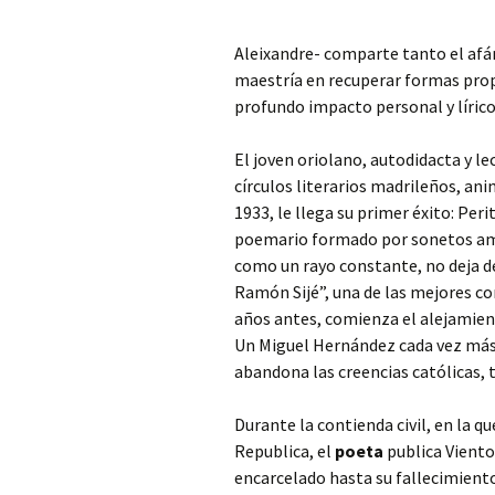
Aleixandre- comparte tanto el afá
maestría en recuperar formas pro
profundo impacto personal y lírico 
El joven oriolano, autodidacta y le
círculos literarios madrileños, an
1933, le llega su primer éxito: Peri
poemario formado por sonetos amo
como un rayo constante, no deja de
Ramón Sijé”, una de las mejores c
años antes, comienza el alejamien
Un Miguel Hernández cada vez más
abandona las creencias católicas,
Durante la contienda civil, en la que
Republica, el
poeta
publica Viento
encarcelado hasta su fallecimiento