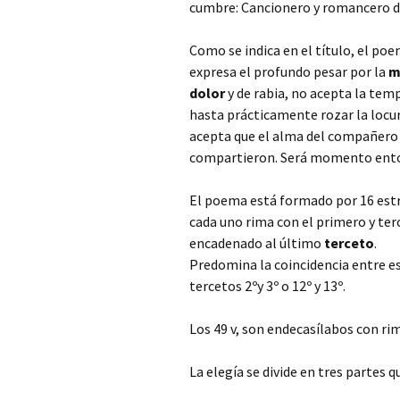
cumbre: Cancionero y romancero d
Como se indica en el título, el poe
expresa el profundo pesar por la
m
dolor
y de rabia, no acepta la tem
hasta prácticamente rozar la locu
acepta que el alma del compañero
compartieron. Será momento ento
El poema está formado por 16 est
cada uno rima con el primero y terc
encadenado al último
terceto
.
Predomina la coincidencia entre es
tercetos 2ºy 3º o 12º y 13º.
Los 49 v, son endecasílabos con ri
La elegía se divide en tres partes q