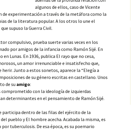
además de la profunda relación con
algunos de ellos, caso de Vicente
n de experimentación a través de la metáfora como la
pias
de la literatura popular. A los otros lo une el
que supuso la Guerra Civil.
ctor compulsivo, prueba suerte varias veces en los
imado por amigos de la infancia como Ramón Sijé. En
to en Lunas. En 1936, publica El rayo que no cesa,
rosos, un amor irrenunciable e insatisfecho que,
 herir. Junto a estos sonetos, aparece la “Elegía a
omposiciones de su género escritas en castellano. Unos
to de su
amigo
:
 comprometido con la ideología de izquierdas
 tan determinantes en el pensamiento de Ramón Sijé.
 participa dentro de las filas del ejército de la
 del pueblo y El hombre acecha. Acabada la misma, es
 por tuberculosis. De esa época, es su poemario