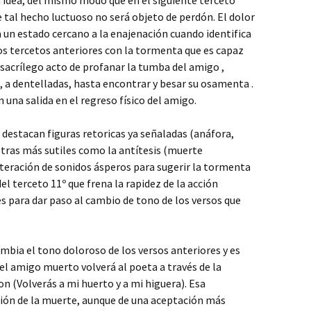
a idea, del mismo modo que en el siguiente terceto
e tal hecho luctuoso no será objeto de perdón. El dolor
 un estado cercano a la enajenación cuando identifica
os tercetos anteriores con la tormenta que es capaz
l sacrílego acto de profanar la tumba del amigo ,
s, a dentelladas, hasta encontrar y besar su osamenta .
n una salida en el regreso físico del amigo.
 destacan figuras retoricas ya señaladas (anáfora,
otras más sutiles como la antítesis (muerte
iteración de sonidos ásperos para sugerir la tormenta
el terceto 11º que frena la rapidez de la acción
 para dar paso al cambio de tono de los versos que
Cambia el tono doloroso de los versos anteriores y es
 el amigo muerto volverá al poeta a través de la
 (Volverás a mi huerto y a mi higuera). Esa
ión de la muerte, aunque de una aceptación más