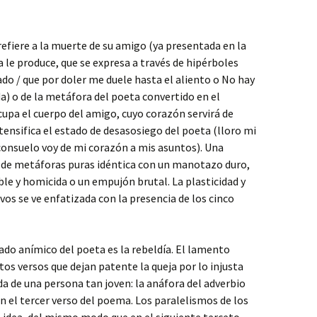
e refiere a la muerte de su amigo (ya presentada en la
a le produce, que se expresa a través de hipérboles
do / que por doler me duele hasta el aliento o No hay
) o de la metáfora del poeta convertido en el
cupa el cuerpo del amigo, cuyo corazón servirá de
ntensifica el estado de desasosiego del poeta (lloro mi
 consuelo voy de mi corazón a mis asuntos). Una
de metáforas puras idéntica con un manotazo duro,
ble y homicida o un empujón brutal. La plasticidad y
vos se ve enfatizada con la presencia de los cinco
stado anímico del poeta es la rebeldía. El lamento
tos versos que dejan patente la queja por lo injusta
ida de una persona tan joven: la anáfora del adverbio
 el tercer verso del poema. Los paralelismos de los