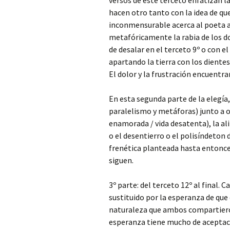
versos de este terceto enfatizan l
hacen otro tanto con la idea de qu
inconmensurable acerca al poeta a
metafóricamente la rabia de los d
de desalar en el terceto 9º o con e
apartando la tierra con los diente
El dolor y la frustración encuentra
En esta segunda parte de la elegía,
paralelismo y metáforas) junto a 
enamorada / vida desatenta), la al
o el desentierro o el polisíndeton d
frenética planteada hasta entonces
siguen.
3º parte: del terceto 12º al final. 
sustituido por la esperanza de que
naturaleza que ambos compartieron
esperanza tiene mucho de aceptac