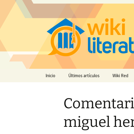
Saltar
Inicio
Últimos artículos
Wiki Red
al
contenido
Comentari
miguel her