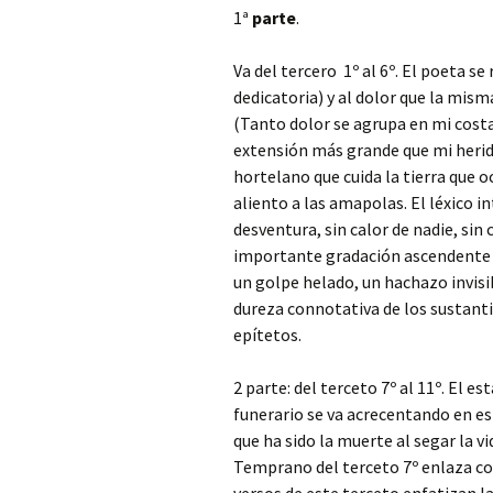
1ª
parte
.
Va del tercero 1º al 6º. El poeta s
dedicatoria) y al dolor que la mism
(Tanto dolor se agrupa en mi costa
extensión más grande que mi herida
hortelano que cuida la tierra que o
aliento a las amapolas. El léxico i
desventura, sin calor de nadie, sin
importante gradación ascendente 
un golpe helado, un hachazo invisi
dureza connotativa de los sustanti
epítetos.
2 parte: del terceto 7º al 11º. El e
funerario se va acrecentando en es
que ha sido la muerte al segar la v
Temprano del terceto 7º enlaza con