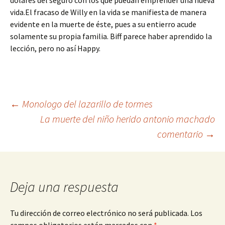
dólares del seguro con los que puedan emprender una nueva
vida.El fracaso de Willy en la vida se manifiesta de manera
evidente en la muerte de éste, pues a su entierro acude
solamente su propia familia. Biff parece haber aprendido la
lección, pero no así Happy.
Navegación
←
Monologo del lazarillo de tormes
La muerte del niño herido antonio machado
comentario
→
de
entradas
Deja una respuesta
Tu dirección de correo electrónico no será publicada.
Los