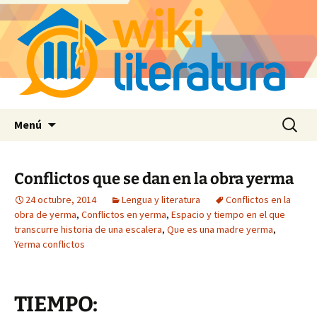
Saltar
Buscar:
Menú
al
contenido
Conflictos que se dan en la obra yerma
24 octubre, 2014
Lengua y literatura
Conflictos en la
obra de yerma
,
Conflictos en yerma
,
Espacio y tiempo en el que
transcurre historia de una escalera
,
Que es una madre yerma
,
Yerma conflictos
TIEMPO: