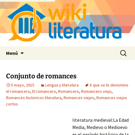
Saltar
Buscar:
Menú
al
contenido
Conjunto de romances
5 mayo, 2015
Lengua y literatura
A que se le denomino
el romancero
,
El romancero
,
Romancero
,
Romancero viejo
,
Romances historicos literatura
,
Romances viejos
,
Romances viejos
cortos
literatura medieval:La Edad
Media, Medievo o Medioevo
es el período histórico de la