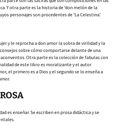
tra parte son las sátiras que son composiciones en las
a. Y otra parte es la historia de ‘don melón de la
cuyos personajes son procedentes de ‘La Celestina’.
r y le reprocha a don amor la sobra de virilidad y la
a consejos sobre cómo comportarse delante de una
taconventos. Otra parte es la colección de fabulas con
alidad de este libro es moralizante y el autor
or, el primero es a Dios y el segundo se lo enseña a
 amor.
PROSA
ad es enseñar. Se escriben en prosa didáctica y se
entales.