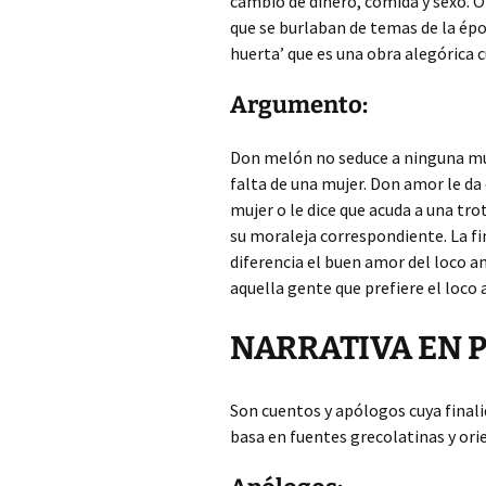
cambio de dinero, comida y sexo. O
que se burlaban de temas de la époc
huerta’ que es una obra alegórica 
Argumento:
Don melón no seduce a ninguna muje
falta de una mujer. Don amor le d
mujer o le dice que acuda a una tro
su moraleja correspondiente. La fin
diferencia el buen amor del loco am
aquella gente que prefiere el loco
NARRATIVA EN 
Son cuentos y apólogos cuya finalid
basa en fuentes grecolatinas y ori