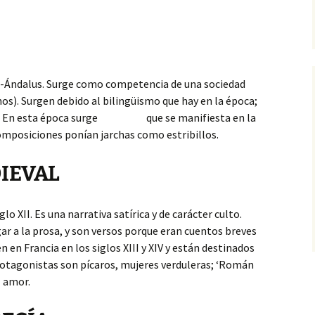
l-Ándalus.
Surge como competencia de una sociedad
anos). Surgen debido al bilingüismo que hay en la época;
be. En esta época surge que se manifiesta en la
nes ponían jarchas como estribillos.
IEVAL
lo XII. Es una narrativa satírica y de carácter culto.
gar a la prosa, y son versos porque eran cuentos breves
 en Francia en los siglos XIII y XIV y están destinados
 protagonistas son pícaros, mujeres verduleras; ‘Román
l amor.