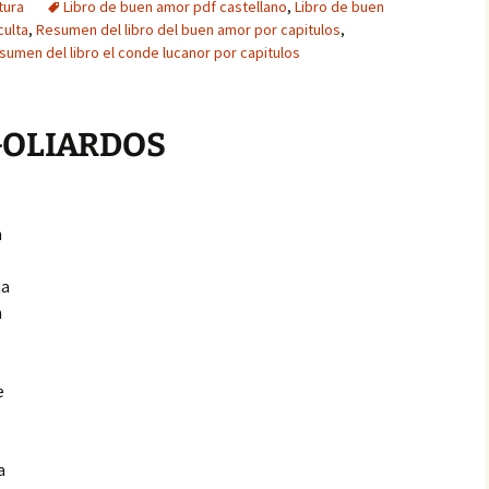
tura
Libro de buen amor pdf castellano
,
Libro de buen
culta
,
Resumen del libro del buen amor por capitulos
,
sumen del libro el conde lucanor por capitulos
 GOLIARDOS
n
na
n
e
a