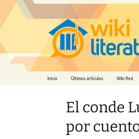
Saltar
Inicio
Últimos artículos
Wiki Red
al
contenido
El conde 
por cuent