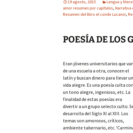
19 agosto, 2015
Lengua y litera
amor resumen por capítulos
,
Narrativa 
Resumen del libro el conde Lucanor
,
Re
POESÍA DE LOS
Eran jóvenes universitarios que va
de una escuela a otra, conocen el
latín y buscan dinero para llevar u
vida alegre. Es una poesía culta co
un tono alegre, ingenioso, etc. La
finalidad de estas poesías era
divertir a un grupo selecto culto. S
desarrolla del Siglo XI al XIII. Los
temas son amorosos, críticos,
ambiente tabernario, etc. ‘Carmin