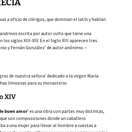
RECÍA
ual a oficio de clérigos, que dominan el latín y hablan
andrinos escrita por autor culto que tiene una
n los siglos XIII-XIV. En el Siglo XIII aparecen tres
lonio y Fernán González’ de autor anónimo. –
agros de nuestra señora’ dedicado a la virgen María.
chas limosnas para su monasterio.
lo XIV
 de buen amor
’ es una obra con partes muy distintas,
as que son composiciones donde un caballero
ba a una mujer para llevar al hombre a cuestas a