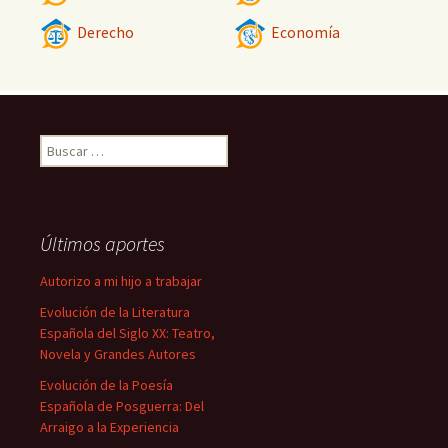
Derecho
Economía
Buscar:
Últimos aportes
Autorizo a mi hijo a trabajar
Evolución de la Literatura
Española del Siglo XX: Teatro,
Novela y Grandes Autores
Evolución de la Poesía
Española de Posguerra: Del
Arraigo a la Experiencia