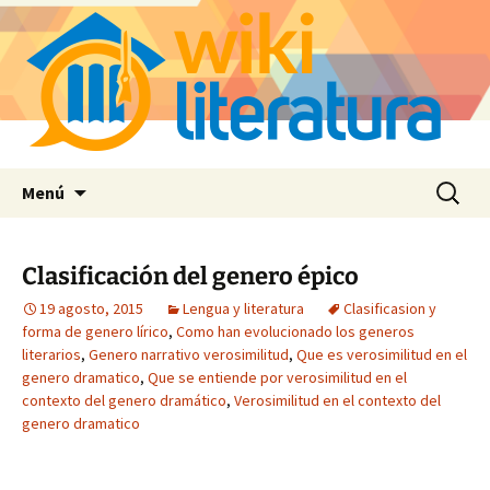
Saltar
Buscar:
Menú
al
contenido
Clasificación del genero épico
19 agosto, 2015
Lengua y literatura
Clasificasion y
forma de genero lírico
,
Como han evolucionado los generos
literarios
,
Genero narrativo verosimilitud
,
Que es verosimilitud en el
genero dramatico
,
Que se entiende por verosimilitud en el
contexto del genero dramático
,
Verosimilitud en el contexto del
genero dramatico