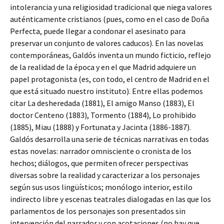
intolerancia y una religiosidad tradicional que niega valores
auténticamente cristianos (pues, como en el caso de Doña
Perfecta, puede llegar a condonar el asesinato para
preservar un conjunto de valores caducos). En las novelas
contemporáneas, Galdós inventa un mundo ficticio, reflejo
de la realidad de la época y en el que Madrid adquiere un
papel protagonista (es, con todo, el centro de Madrid en el
que está situado nuestro instituto). Entre ellas podemos
citar La desheredada (1881), El amigo Manso (1883), El
doctor Centeno (1883), Tormento (1884), Lo prohibido
(1885), Miau (1888) y Fortunata y Jacinta (1886-1887).
Galdós desarrolla una serie de técnicas narrativas en todas
estas novelas: narrador omnisciente o cronista de los
hechos; diálogos, que permiten ofrecer perspectivas
diversas sobre la realidad y caracterizar a los personajes
según sus usos lingüísticos; monólogo interior, estilo
indirecto libre y escenas teatrales dialogadas en las que los
parlamentos de los personajes son presentados sin
intervención del narrador y con acotaciones (no hay que