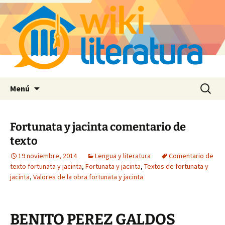
Saltar
Buscar:
Menú
al
contenido
Fortunata y jacinta comentario de
texto
19 noviembre, 2014
Lengua y literatura
Comentario de
texto fortunata y jacinta
,
Fortunata y jacinta
,
Textos de fortunata y
jacinta
,
Valores de la obra fortunata y jacinta
BENITO PEREZ GALDOS