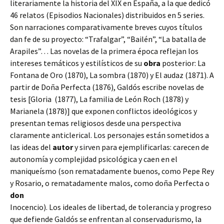
literariamente la historia del XIX en España, a la que dedicó
46 relatos (Episodios Nacionales) distribuidos en 5 series.
Son narraciones comparativamente breves cuyos títulos
dan fe de su proyecto: “Trafalgar”, “Bailén”, “La batalla de
Arapiles”… Las novelas de la primera época reflejan los
intereses temáticos y estilísticos de su
obra
posterior: La
Fontana de Oro (1870), La sombra (1870) y El audaz (1871). A
partir de Doña Perfecta (1876), Galdós escribe novelas de
tesis [Gloria (1877), La familia de León Roch (1878) y
Marianela (1878)] que exponen conflictos ideológicos y
presentan temas religiosos desde una perspectiva
claramente anticlerical. Los personajes están sometidos a
las ideas del
autor
y sirven para ejemplificarlas: carecen de
autonomía y complejidad psicológica y caen en el
maniqueísmo (son rematadamente buenos, como Pepe Rey
y Rosario, o rematadamente malos, como doña Perfecta o
don
Inocencio). Los ideales de libertad, de tolerancia y progreso
que defiende Galdós se enfrentan al conservadurismo, la