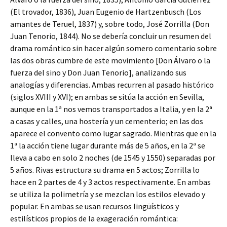
(El trovador, 1836), Juan Eugenio de Hartzenbusch (Los
amantes de Teruel, 1837) y, sobre todo, José Zorrilla (Don
Juan Tenorio, 1844). No se debería concluir un resumen del
drama romántico sin hacer algún somero comentario sobre
las dos obras cumbre de este movimiento [Don Álvaro o la
fuerza del sino y Don Juan Tenorio], analizando sus
analogías y diferencias. Ambas recurren al pasado histórico
(siglos XVIII y XVI); en ambas se sitúa la acción en Sevilla,
aunque en la 1ª nos vemos transportados a Italia, y en la 2ª
a casas y calles, una hostería y un cementerio; en las dos
aparece el convento como lugar sagrado. Mientras que en la
1ª la acción tiene lugar durante más de 5 años, en la 2ª se
lleva a cabo en solo 2 noches (de 1545 y 1550) separadas por
5 años. Rivas estructura su drama en 5 actos; Zorrilla lo
hace en 2 partes de 4 y 3 actos respectivamente. En ambas
se utiliza la polimetría y se mezclan los estilos elevado y
popular. En ambas se usan recursos lingüísticos y
estilísticos propios de la exageración romántica: