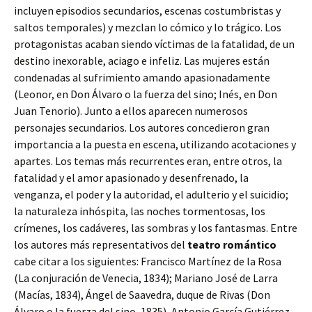
incluyen episodios secundarios, escenas costumbristas y
saltos temporales) y mezclan lo cómico y lo trágico. Los
protagonistas acaban siendo víctimas de la fatalidad, de un
destino inexorable, aciago e infeliz. Las mujeres están
condenadas al sufrimiento amando apasionadamente
(Leonor, en Don Álvaro o la fuerza del sino; Inés, en Don
Juan Tenorio). Junto a ellos aparecen numerosos
personajes secundarios. Los autores concedieron gran
importancia a la puesta en escena, utilizando acotaciones y
apartes. Los temas más recurrentes eran, entre otros, la
fatalidad y el amor apasionado y desenfrenado, la
venganza, el poder y la autoridad, el adulterio y el suicidio;
la naturaleza inhóspita, las noches tormentosas, los
crímenes, los cadáveres, las sombras y los fantasmas. Entre
los autores más representativos del
teatro romántico
cabe citar a los siguientes: Francisco Martínez de la Rosa
(La conjuración de Venecia, 1834); Mariano José de Larra
(Macías, 1834), Ángel de Saavedra, duque de Rivas (Don
Álvaro o la fuerza del sino, 1835), Antonio García Gutiérrez