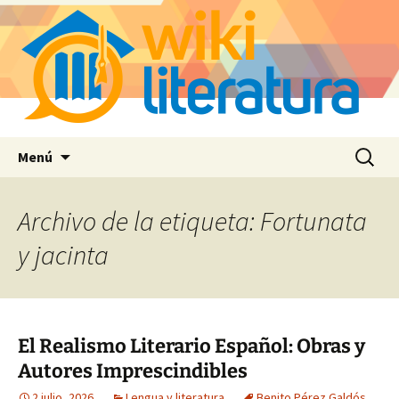
Saltar
Buscar:
Menú
al
contenido
Archivo de la etiqueta: Fortunata
y jacinta
El Realismo Literario Español: Obras y
Autores Imprescindibles
2 julio, 2026
Lengua y literatura
Benito Pérez Galdós
,