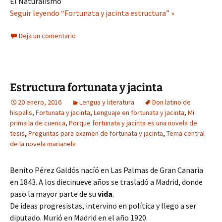
El Naturalismo
Seguir leyendo “Fortunata y jacinta estructura” »
Deja un comentario
Estructura fortunata y jacinta
20 enero, 2016
Lengua y literatura
Don latino de
hispalis
,
Fortunata y jacinta
,
Lenguaje en fortunata y jacinta
,
Mi
prima la de cuenca
,
Porque fortunata y jacinta es una novela de
tesis
,
Preguntas para examen de fortunata y jacinta
,
Tema central
de la novela marianela
Benito Pérez Galdós nacíó en Las Palmas de Gran Canaria
en 1843. A los diecinueve años se trasladó a Madrid, donde
paso la mayor parte de su
vida
.
De ideas progresistas, intervino en política y llego a ser
diputado. Murió en Madrid en el año 1920.