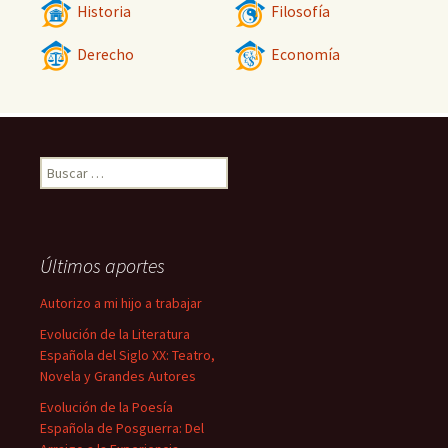
Historia
Filosofía
Derecho
Economía
Buscar:
Últimos aportes
Autorizo a mi hijo a trabajar
Evolución de la Literatura
Española del Siglo XX: Teatro,
Novela y Grandes Autores
Evolución de la Poesía
Española de Posguerra: Del