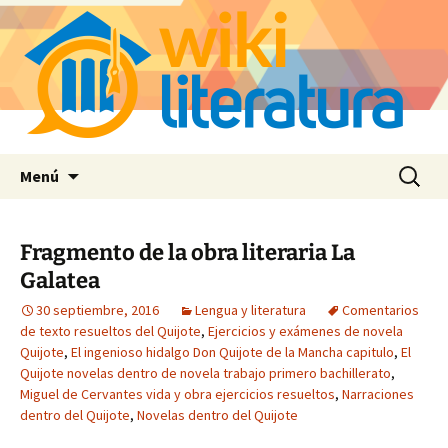
Saltar
Buscar:
Menú
al
contenido
Fragmento de la obra literaria La
Galatea
30 septiembre, 2016
Lengua y literatura
Comentarios
de texto resueltos del Quijote
,
Ejercicios y exámenes de novela
Quijote
,
El ingenioso hidalgo Don Quijote de la Mancha capitulo
,
El
Quijote novelas dentro de novela trabajo primero bachillerato
,
Miguel de Cervantes vida y obra ejercicios resueltos
,
Narraciones
dentro del Quijote
,
Novelas dentro del Quijote