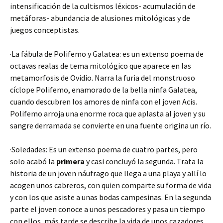
intensificación de la cultismos léxicos- acumulación de
metáforas- abundancia de alusiones mitológicas y de
juegos conceptistas.
·La fábula de Polifemo y Galatea: es un extenso poema de
octavas realas de tema mitológico que aparece en las
metamorfosis de Ovidio. Narra la furia del monstruoso
cíclope Polifemo, enamorado de la bella ninfa Galatea,
cuando descubren los amores de ninfa con el joven Acis.
Polifemo arroja una enorme roca que aplasta al joven y su
sangre derramada se convierte en una fuente origina un río.
·Soledades: Es un extenso poema de cuatro partes, pero
solo acabó la
primera
y casi concluyó la segunda. Trata la
historia de un joven náufrago que llega a una playa y allí lo
acogen unos cabreros, con quien comparte su forma de vida
y con los que asiste a unas bodas campesinas. En la segunda
parte el joven conoce a unos pescadores y pasa un tiempo
con ellos, más tarde se describe la vida de unos cazadores.