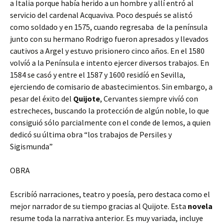
a Italia porque había herido a un hombre y allí entró al
servicio del cardenal Acquaviva. Poco después se alistó
como soldado y en 1575, cuando regresaba de la península
junto con su hermano Rodrigo fueron apresados y llevados
cautivos a Argel y estuvo prisionero cinco años. En el 1580
volvíó a la Península e intento ejercer diversos trabajos. En
1584 se casó y entre el 1587 y 1600 residíó en Sevilla,
ejerciendo de comisario de abastecimientos. Sin embargo, a
pesar del éxito del
Quijote
, Cervantes siempre vivíó con
estrecheces, buscando la protección de algún noble, lo que
consiguió sólo parcialmente con el conde de lemos, a quien
dedicó su última obra “los trabajos de Persiles y
Sigismunda”
OBRA
Escribíó narraciones, teatro y poesía, pero destaca como el
mejor narrador de su tiempo gracias al Quijote. Esta
novela
resume toda la narrativa anterior. Es muy variada, incluye