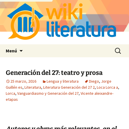
Saltar
Buscar:
Menú
al
contenido
Generación del 27: teatro y prosa
25 marzo, 2016
Lengua y literatura
Diego
,
Jorge
Guillén es
,
Literatura
,
Literatura Generación del 27 2
,
Loca Lorca a
,
Lorca
,
Vanguardiasmo y Generación del 27
,
Vicente aleixandre-
etapas
Autores y obras más relevantes, en el