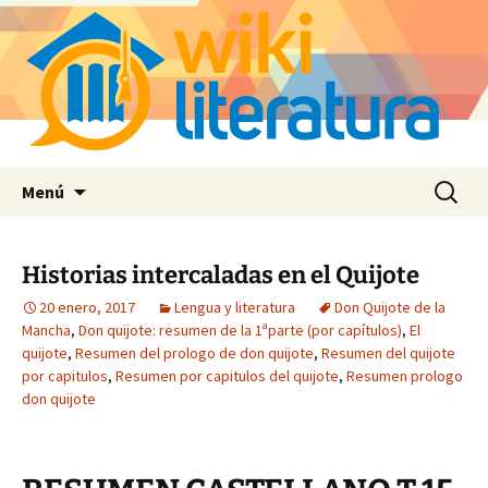
Saltar
Buscar:
Menú
al
contenido
Historias intercaladas en el Quijote
20 enero, 2017
Lengua y literatura
Don Quijote de la
Mancha
,
Don quijote: resumen de la 1ªparte (por capítulos)
,
El
quijote
,
Resumen del prologo de don quijote
,
Resumen del quijote
por capitulos
,
Resumen por capitulos del quijote
,
Resumen prologo
don quijote