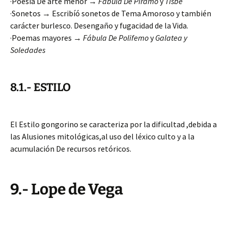
·Poesía De arte menor →
Fábula De Píramo
y
Tisbe
·Sonetos → Escribíó sonetos de Tema Amoroso y también
carácter burlesco. Desengaño y fugacidad de la Vida.
·Poemas mayores →
Fábula De Polifemo
y
Galatea y
Soledades
8.1.- ESTILO
El Estilo gongorino se caracteriza por la dificultad ,debida a
las Alusiones mitológicas,al uso del léxico culto y a la
acumulación De recursos retóricos.
9.- Lope de Vega