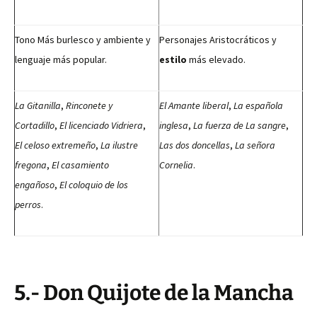
Tono Más burlesco y ambiente y
Personajes Aristocráticos y
lenguaje más popular.
estilo
más elevado.
La Gitanilla
,
Rinconete y
El Amante liberal
,
La española
Cortadillo
,
El licenciado Vidriera
,
inglesa
,
La fuerza de La sangre
,
El celoso extremeño
,
La ilustre
Las dos doncellas
,
La señora
fregona
,
El casamiento
Cornelia
.
engañoso
,
El coloquio de los
perros
.
5.- Don Quijote de la Mancha