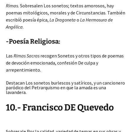
Rimas.
Sobresalen Los sonetos; textos amorosos, hay
poemas mitológicos, morales y de Circunstancias. También
escribíó poesía épica,
La Dragoneta
o
La Hermosura de
Angélica
.
-Poesía Religiosa:
Las
Rimas Sacras
recogen Sonetos y otros tipos de poemas
de devoción emocionada, confesión De culpa y
arrepentimiento.
Destacan Los sonetos burlescos y satíricos, y un cancionero
paródico del Petrarquismo en que la amada es una
lavandera.
10.- Francisco DE Quevedo
Sobresale Por la calidad, variedad de temas en sus obras y