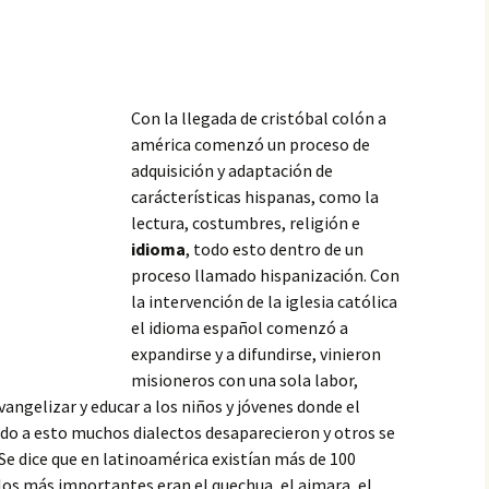
Con la llegada de cristóbal colón a
américa comenzó un proceso de
adquisición y adaptación de
carácterísticas hispanas, como la
lectura, costumbres, religión e
idioma
, todo esto dentro de un
proceso llamado hispanización. Con
la intervención de la iglesia católica
el idioma español comenzó a
expandirse y a difundirse, vinieron
misioneros con una sola labor,
evangelizar y educar a los niños y jóvenes donde el
ido
a esto muchos dialectos desaparecieron y otros se
Se dice que en latinoamérica existían más de 100
 los más importantes eran el quechua, el aimara, el