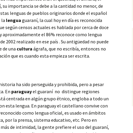
ní, su importancia se debe a la cantidad no menor, de
estas lenguas de pueblos originarios donde el español
 la
lengua
guaraní, la cual hoy en día es reconocida
ue según censos actuales es hablada por cerca de doce
uay aproximadamente el 86% reconoce como lengua
de 2002 realizado en ese país . Su antigüedad no puede
ne de una
cultura
ágrafa, que no escribía, entonces no
ación que es cuando esta empieza ser escrita.
 historia ha sido perseguida y prohibida, pero a pesar
ca. En
paraguay
el guaraní no distingue regiones
está centrada en algún grupo étnico, engloba a todo un
 con esta lengua. En paraguay el castellano convive con
 reconocido como lengua oficial, es usado en ámbitos
a, por la prensa, sistema educativo, etc. Pero en
más de intimidad, la gente prefiere el uso del guaraní,