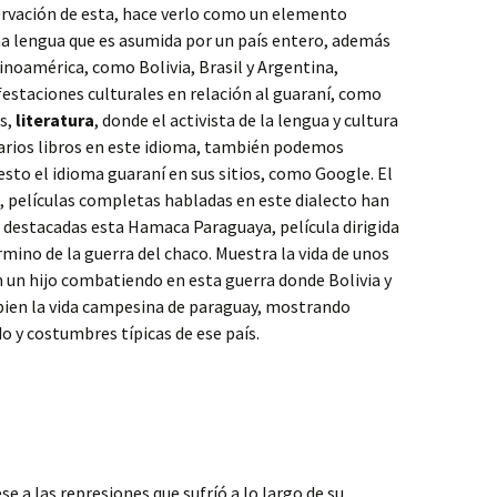
servación de esta, hace verlo como un elemento
una lengua que es asumida por un país entero, además
tinoamérica, como Bolivia, Brasil y Argentina,
staciones culturales en relación al guaraní, como
as,
literatura
, donde el activista de la lengua y cultura
varios libros en este idioma, también podemos
to el idioma guaraní en sus sitios, como Google. El
, películas completas habladas en este dialecto han
 destacadas esta Hamaca Paraguaya, película dirigida
rmino de la guerra del chaco. Muestra la vida de unos
un hijo combatiendo en esta guerra donde Bolivia y
bien la vida campesina de paraguay, mostrando
do y costumbres típicas de ese país.
se a las represiones que sufríó a lo largo de su