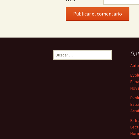
Buscar:
Últ
Autor
Evol
Espa
Nove
Evol
Espa
Arra
Estr
Lect
Norm