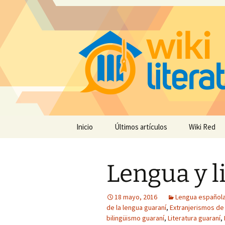
Saltar
Inicio
Últimos artículos
Wiki Red
al
contenido
Lengua y l
18 mayo, 2016
Lengua española 
de la lengua guaraní
,
Extranjerismos de
bilingüismo guaraní
,
Literatura guaraní
,