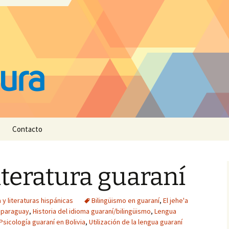
Contacto
iteratura guaraní
y literaturas hispánicas
Bilingüismo en guaraní
,
El jehe'a
 paraguay
,
Historia del idioma guaraní/bilingüismo
,
Lengua
Psicología guaraní en Bolivia
,
Utilización de la lengua guaraní