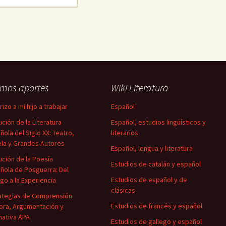
imos aportes
Wiki Literatura
izo a mi hijo a trabajar
Español
ución de la Literatura
Español, estudios lingüísticos y
ñola del Siglo XX: Teatro,
literarios
la y Grandes Autores
Español, lengua y literatura
ución de la Poesía
Estudios de catalán y español
ñola de Posguerra: Del
Estudios de español y de
igo a la Experiencia
clásicas
ategias de Comprensión
Estudios de francés y español
ora, Argumentación y
ativa APA
Estudios de gallego y español