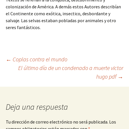
colonización de América. A demás estos Autores describían
el Continente como exótica, insectico, desbordante y
salvaje. Las selvas estaban pobladas por animales y otro
seres fantásticos.
Navegación
←
Coplas contra el mundo
El último día de un condenado a muerte victor
hugo pdf
→
de
entradas
Deja una respuesta
Tu dirección de correo electrónico no será publicada.
Los
campos obligatorios están marcados con
*