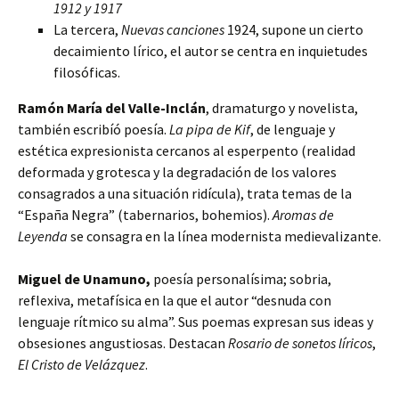
1912 y 1917
La tercera,
Nuevas canciones
1924, supone un cierto
decaimiento lírico, el autor se centra en inquietudes
filosóficas.
Ramón María del Valle-Inclán
, dramaturgo y novelista,
también escribíó poesía.
La pipa de Kif
, de lenguaje y
estética expresionista cercanos al esperpento (realidad
deformada y grotesca y la degradación de los valores
consagrados a una situación ridícula), trata temas de la
“España Negra” (tabernarios, bohemios).
Aromas de
Leyenda
se consagra en la línea modernista medievalizante.
Miguel de Unamuno,
poesía personalísima; sobria,
reflexiva, metafísica en la que el autor “desnuda con
lenguaje rítmico su alma”. Sus poemas expresan sus ideas y
obsesiones angustiosas. Destacan
Rosario de sonetos líricos
,
El Cristo de Velázquez
.