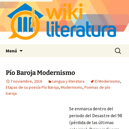
Saltar
Buscar:
Menú
al
contenido
Pío Baroja Modernismo
7 noviembre, 2016
Lengua y literatura
El Modernismo
,
Etapas de su poesía Pío Baroja
,
Modernismo
,
Poemas de pío
baroja
Se enmarca dentro del
periodo del Desastre del 98
(pérdida de las últimas