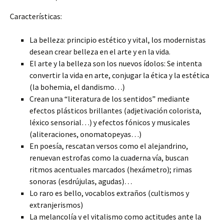
Características:
La belleza: principio estético y vital, los modernistas
desean crear belleza en el arte y en la vida.
El arte y la belleza son los nuevos ídolos: Se intenta
convertir la vida en arte, conjugar la ética y la estética
(la bohemia, el dandismo…)
Crean una “literatura de los sentidos” mediante
efectos plásticos brillantes (adjetivación colorista,
léxico sensorial…) y efectos fónicos y musicales
(aliteraciones, onomatopeyas…)
En poesía, rescatan versos como el alejandrino,
renuevan estrofas como la cuaderna vía, buscan
ritmos acentuales marcados (hexámetro); rimas
sonoras (esdrújulas, agudas)…
Lo raro es bello, vocablos extraños (cultismos y
extranjerismos)
La melancolía y el vitalismo como actitudes ante la