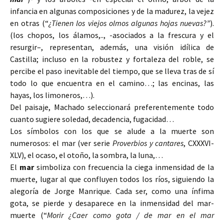
infancia en algunas composiciones y de la madurez, la vejez
en otras (“
¿Tienen los viejos olmos algunas hojas nuevas?”
).
(los chopos, los álamos,.., -asociados a la frescura y el
resurgir–, representan, además, una visión idílica de
Castilla; incluso en la robustez y fortaleza del roble, se
percibe el paso inevitable del tiempo, que se lleva tras de sí
todo lo que encuentra en el camino…; las encinas, las
hayas, los limoneros,…).
Del paisaje, Machado seleccionará preferentemente todo
cuanto sugiere soledad, decadencia, fugacidad…
Los símbolos con los que se alude a la muerte son
numerosos: el mar (ver serie
Proverbios y cantares
, CXXXVI-
XLV), el ocaso, el otoño, la sombra, la luna,…
El
mar
simboliza con frecuencia la ciega inmensidad de la
muerte, lugar al que confluyen todos los ríos, siguiendo la
alegoría de Jorge Manrique. Cada ser, como una ínfima
gota, se pierde y desaparece en la inmensidad del mar-
muerte (“
Morir ¿Caer como gota / de mar en el mar