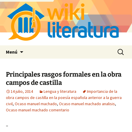
Saltar
Buscar:
Menú
al
contenido
Principales rasgos formales en la obra
campos de castilla
14 julio, 2014
Lengua y literatura
Importancia de la
obra campos de castilla en la poesía española anterior a la guerra
civil
,
Ocaso manuel machado
,
Ocaso manuel machado analisis
,
Ocaso manuel machado comentario
–