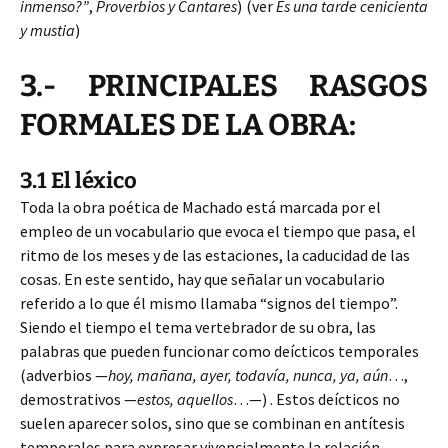
inmenso?”
,
Proverbios y Cantares
) (ver
Es una tarde cenicienta
y mustia
)
3.- PRINCIPALES RASGOS
FORMALES DE LA OBRA:
3.1 El léxico
Toda la obra poética de Machado está marcada por el
empleo de un vocabulario que evoca el tiempo que pasa, el
ritmo de los meses y de las estaciones, la caducidad de las
cosas. En este sentido, hay que señalar un vocabulario
referido a lo que él mismo llamaba “signos del tiempo”.
Siendo el tiempo el tema vertebrador de su obra, las
palabras que pueden funcionar como deícticos temporales
(adverbios —
hoy, mañana, ayer, todavía, nunca, ya, aún
…,
demostrativos —
estos, aquellos
…—) . Estos deícticos no
suelen aparecer solos, sino que se combinan en antítesis
temporales para expresar vivencialmente la relación