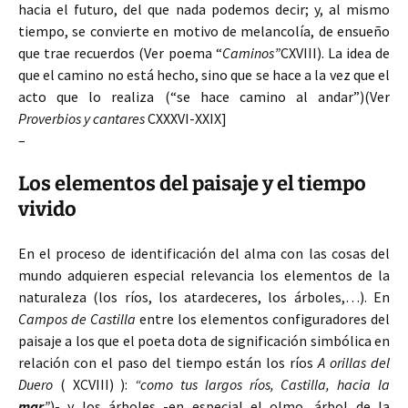
hacia el futuro, del que nada podemos decir; y, al mismo
tiempo, se convierte en motivo
de melancolía, de ensueño
que trae recuerdos (Ver poema “
Caminos”
CXVIII). La idea de
que el camino no está hecho, sino que se hace a la vez que el
acto que lo realiza (“se hace camino al andar”)(Ver
Proverbios y cantares
CXXXVI-XXIX]
–
Los elementos del paisaje y el tiempo
vivido
En el proceso de identificación del alma con las cosas del
mundo adquieren especial relevancia los elementos de la
naturaleza (los ríos, los atardeceres, los árboles,…). En
Campos de Castilla
entre los elementos configuradores del
paisaje a los que el poeta dota de significación simbólica en
relación con el paso del tiempo están los ríos
A orillas del
Duero
( XCVIII) ):
“como tus largos ríos, Castilla, hacia la
mar
”
)- y los árboles -en especial el olmo, árbol de la