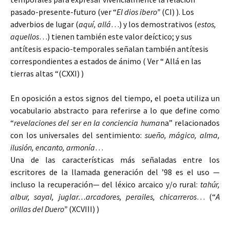
pasado-presente-futuro (ver “
El dios ibero”
(CI) ). Los
adverbios de lugar (
aquí, allá
…) y los demostrativos (
estos,
aquellos
…) tienen también este valor deíctico; y sus
antítesis espacio-temporales señalan también antítesis
correspondientes a estados de ánimo ( Ver “ Allá en las
tierras altas “(CXXI) )
En oposición a estos signos del tiempo, el poeta utiliza un
vocabulario abstracto para referirse a lo que define como
“
revelaciones del ser en la conciencia huma
na” relacionados
con los universales del sentimiento:
sueño, mágico, alma,
ilusión, encanto, armonía
…
Una de las características más señaladas entre los
escritores de la llamada generación del ’98 es el uso —
incluso la recuperación— del léxico arcaico y/o rural:
tahúr,
albur, sayal, juglar…arcadores, perailes, chicarreros
… (“
A
orillas del Duero”
(XCVIII) )