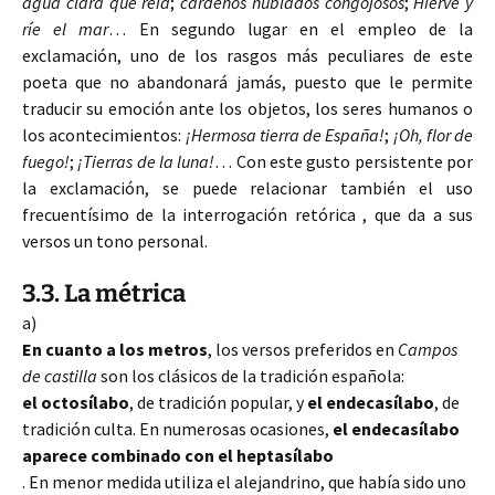
agua clara que reía
;
cárdenos nublados congojosos
;
Hierve y
ríe el mar
… En segundo lugar en el empleo de la
exclamación, uno de los rasgos más peculiares de este
poeta que no abandonará jamás, puesto que le permite
traducir su emoción ante los objetos, los seres humanos o
los acontecimientos:
¡Hermosa tierra de España!
;
¡Oh, flor de
fuego!
;
¡Tierras de la luna!
… Con este gusto persistente por
la exclamación, se puede relacionar también el uso
frecuentísimo de la interrogación retórica , que da a sus
versos un tono personal.
3.3. La métrica
a)
En cuanto a los metros
, los versos preferidos en
Campos
de castilla
son los clásicos de la tradición española:
el octosílabo
, de tradición popular, y
el endecasílabo
, de
tradición culta. En numerosas ocasiones,
el endecasílabo
aparece combinado con el heptasílabo
. En menor medida utiliza el alejandrino, que había sido uno