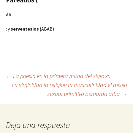
Pareados (
AA
: y
serventesios
{ABAB)
Navegación
←
La poesía en la primera mitad del siglo xx
La virginidad la religion la masculinidad el deseo
sexual primitivo bernarda alba
→
de
entradas
Deja una respuesta