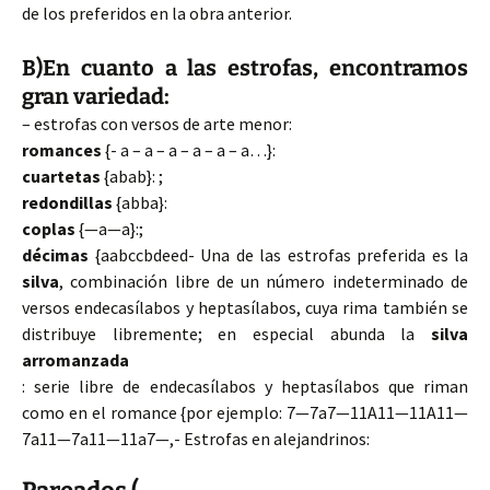
de los preferidos en la obra anterior.
B)En cuanto a las estrofas, encontramos
gran variedad:
– estrofas con versos de arte menor:
romances
{- a – a – a – a – a – a…}:
cuartetas
{abab}: ;
redondillas
{abba}:
coplas
{—a—a}:;
décimas
{aabccbdeed- Una de las estrofas preferida es la
silva
, combinación libre de un número indeterminado de
versos endecasílabos y heptasílabos, cuya rima también se
distribuye libremente; en especial abunda la
silva
arromanzada
: serie libre de endecasílabos y heptasílabos que riman
como en el romance {por ejemplo: 7—7a7—11A11—11A11—
7a11—7a11—11a7—,- Estrofas en alejandrinos: