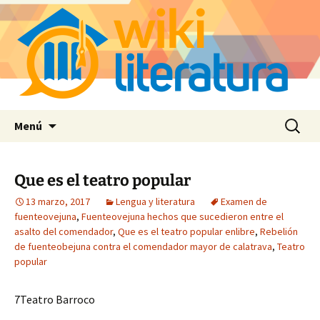
Saltar
Buscar:
Menú
al
contenido
Que es el teatro popular
13 marzo, 2017
Lengua y literatura
Examen de
fuenteovejuna
,
Fuenteovejuna hechos que sucedieron entre el
asalto del comendador
,
Que es el teatro popular enlibre
,
Rebelión
de fuenteobejuna contra el comendador mayor de calatrava
,
Teatro
popular
7Teatro Barroco