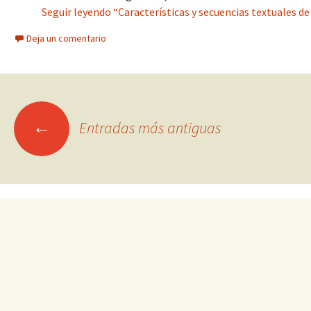
Seguir leyendo “Características y secuencias textuales d
Deja un comentario
Ir
←
Entradas más antiguas
a
las
entradas