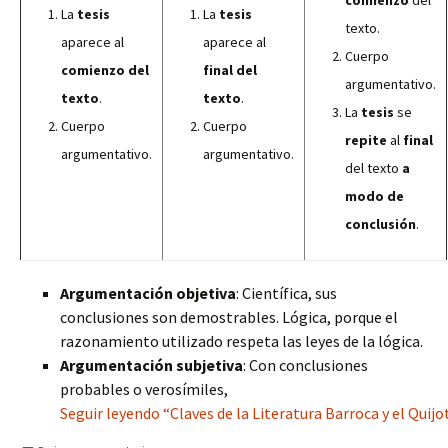
comienzo
del
La
tesis
La
tesis
texto.
aparece al
aparece al
Cuerpo
comienzo del
final del
argumentativo.
texto
.
texto
.
La
tesis
se
Cuerpo
Cuerpo
repite
al
final
argumentativo.
argumentativo.
del texto
a
modo de
conclusión
.
Argumentación objetiva
: Científica, sus
conclusiones son demostrables. Lógica, porque el
razonamiento utilizado respeta las leyes de la lógica.
Argumentación subjetiva
: Con conclusiones
probables o verosímiles,
Seguir leyendo “Claves de la Literatura Barroca y el Quijot