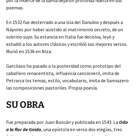
por la muerte de la dama dejaron profunda huella en sus
poemas.
En 1532 fue desterrado a una isla del Danubio y después a
Nápoles por haber asistido al matrimonio secreto,
de un
sobrino suyo. Su estancia en Italia fue decisiva, leyó y
estudió a los autores clásicos y escribíó sus mejores versos.
Murió en 1536 en Niza.
Garcilaso ha pasado a la posteridad como prototipo del
caballero renacentista, influencia cancioneril, imita de
Petrarca los temas, estilo, vocabulario, imita de Sannazero
las composiciones pastoriles. Propia poesía.
SU OBRA
Fue preparada por Juan Boscán y publicada en 1543. La
Oda
a la flor de Gnido
, una epístola en verso dos elegías, tres