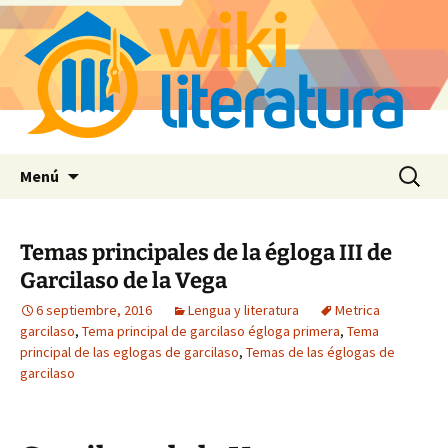
Saltar
Buscar:
Menú
al
contenido
Temas principales de la égloga III de
Garcilaso de la Vega
6 septiembre, 2016
Lengua y literatura
Metrica
garcilaso
,
Tema principal de garcilaso égloga primera
,
Tema
principal de las eglogas de garcilaso
,
Temas de las églogas de
garcilaso