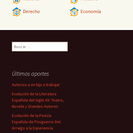
Derecho
Economía
Buscar:
Últimos aportes
Autorizo a mi hijo a trabajar
Evolución de la Literatura
Española del Siglo XX: Teatro,
Novela y Grandes Autores
Evolución de la Poesía
Española de Posguerra: Del
Arraigo a la Experiencia