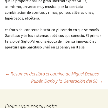
que le proporciona una gran libertad expresiva. Es,
asimismo, un verso muy musical por la acertada
combinación de acentos y rimas, por sus aliteraciones,
hipérbatos, etcétera.
es fruto del contexto histórico y literario en que se movíó
Garcilaso y de los sistemas poéticos que conocíó. El primer
tercio del Siglo XVI es una época de intensa innovación y
apertura que Garcilaso vivíó en España y en Italia.
Navegación
←
Resumen del libro el camino de Miguel Delibes
Rubén Darío y la Generación del 98
→
de
entradas
Deja una respuesta