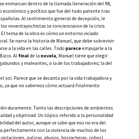
ra se enmarcan dentro de la llamada Generación del 98,
 económico y político que fue del todo patente tras
 españolas. Al sentimiento general de decepción, le
 los noventayochistas se concienciaron de la crisis
l. El tema de la obra es cómo un entorno viciado
ral. Se narra la historia de Manuel, que debe sobrevivir
rse a la vida en las calles. Todo
parece
empujarle a la
 Bizco. Al
final
de la
novela
, Manuel tiene que elegir
vagabundos y maleantes, o la de los trabajadores; la del
 el sol. Parece que se decanta por la vida trabajadora y
rto, ya que no sabemos cómo actuará finalmente
ién duramente. Tanto las descripciones de ambientes
ldad y objetivad. Un tópico referido a la personalidad
bilidad del autor, aunque se sabe que eso no era del
a perfectamente con la violencia de muchos de los
violaciones, palizas, abusos, borracheras, robos).