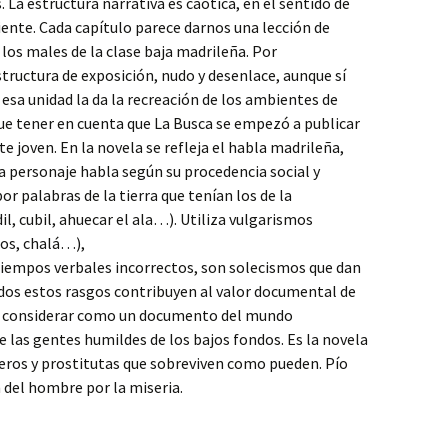
. La estructura narrativa es caótica, en el sentido de
ente. Cada capítulo parece darnos una lección de
 los males de la clase baja madrileña. Por
estructura de exposición, nudo y desenlace, aunque sí
, esa unidad la da la recreación de los ambientes de
ue tener en cuenta que La Busca se empezó a publicar
e joven. En la novela se refleja el habla madrileña,
a personaje habla según su procedencia social y
or palabras de la tierra que tenían los de la
l, cubil, ahuecar el ala…). Utiliza vulgarismos
sos, chalá…),
 tiempos verbales incorrectos, son solecismos que dan
odos estos rasgos contribuyen al valor documental de
de considerar como un documento del mundo
e las gentes humildes de los bajos fondos. Es la novela
deros y prostitutas que sobreviven como pueden. Pío
 del hombre por la miseria.