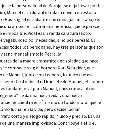
jo de la personalidad de Baroja (se deja llevar por las
tio), Manuel está durante toda la novela en estado
 Hasting, el estudiante que consigue un trabajo en
ene una ambición, cobrar una herencia, que le parece
o e imposible. Vidal es un randa caradura (listo,
de vagabundeo por necesidad, sino por pereza). El
 casi todos los personajes, hay tres personas que son
y sentimentalismo: la Petra, la
muerte de la madre transmite una soledad que hace
y le compadezca); el hornero Karl Schreider, que
o de Manuel, junto con Leandro, lo único que esa
l señor Custodio, el último jefe de Manuel, el trapero,
, es fundamental para Manuel, pues como a otros
“regenera”. Le da una nueva vida y una nueva
 Manuel encuentra en sí mismo un fondo moral que le
ómo luchar en la vida, pero decide luchar.
árrafo corto y diálogo rápido, fluido y preciso. Es una
ía de una manera improvisada. Contribuye a ello el