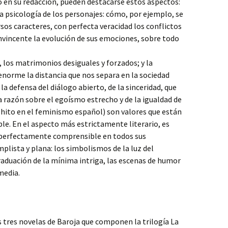
o en su redacción, pueden destacarse estos aspectos:
la psicología de los personajes: cómo, por ejemplo, se
sos caracteres, con perfecta veracidad los conflictos
nvincente la evolución de sus emociones, sobre todo
 los matrimonios desiguales y forzados; y la
 enorme la distancia que nos separa en la sociedad
la defensa del diálogo abierto, de la sinceridad, que
a razón sobre el egoísmo estrecho y de la igualdad de
n hito en el feminismo español) son valores que están
ble. En el aspecto más estrictamente literario, es
a, perfectamente comprensible en todos sus
plista y plana: los simbolismos de la luz del
graduación de la mínima intriga, las escenas de humor
media.
as tres novelas de Baroja que componen la trilogía La