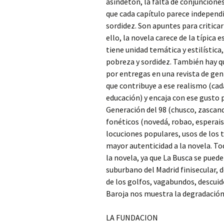
asíndeton, la falta de conjunciones
que cada capítulo parece independi
sordidez. Son apuntes para criticar
ello, la novela carece de la típica 
tiene unidad temática y estilística
pobreza y sordidez. También hay q
por entregas en una revista de gent
que contribuye a ese realismo (cad
educación) y encaja con ese gusto p
Generación del 98 (chusco, zascandi
fonéticos (novedá, robao, esperai
locuciones populares, usos de los
mayor autenticidad a la novela. T
la novela, ya que La Busca se pue
suburbano del Madrid finisecular, d
de los golfos, vagabundos, descui
Baroja nos muestra la degradación
LA FUNDACION