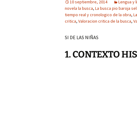
10 septiembre, 2014
Lengua y l
novela la busca
,
La busca pio baroja se
tiempo real y cronologico de la obra
,
La
critica
,
Valoracion critica de la busca
,
Va
SI DE LAS NIÑAS
1. CONTEXTO HI