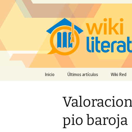
Saltar
Inicio
Últimos artículos
Wiki Red
al
contenido
Valoracion 
pio baroja