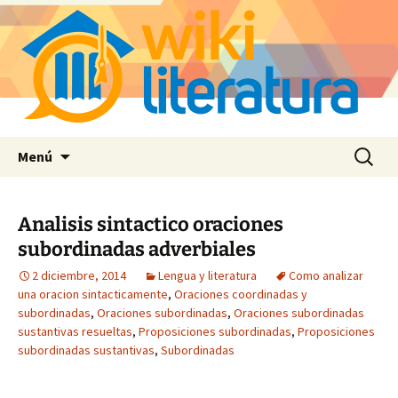
Saltar
Buscar:
Menú
al
contenido
Analisis sintactico oraciones
subordinadas adverbiales
2 diciembre, 2014
Lengua y literatura
Como analizar
una oracion sintacticamente
,
Oraciones coordinadas y
subordinadas
,
Oraciones subordinadas
,
Oraciones subordinadas
sustantivas resueltas
,
Proposiciones subordinadas
,
Proposiciones
subordinadas sustantivas
,
Subordinadas