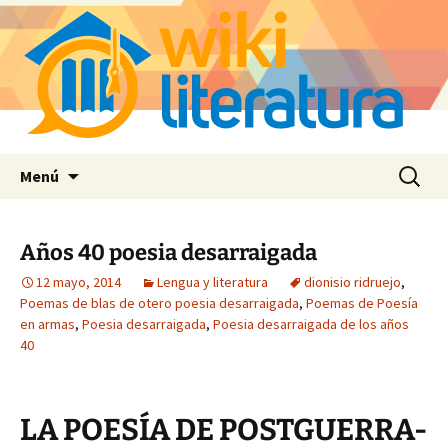
Saltar
Buscar:
Menú
al
contenido
Años 40 poesia desarraigada
12 mayo, 2014
Lengua y literatura
dionisio ridruejo
,
Poemas de blas de otero poesia desarraigada
,
Poemas de Poesía
en armas
,
Poesia desarraigada
,
Poesia desarraigada de los años
40
LA POESÍA DE POSTGUERRA-