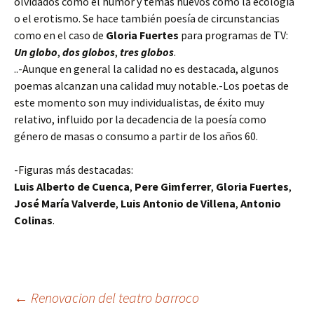
olvidados como el humor y temas nuevos como la ecología
o el erotismo. Se hace también poesía de circunstancias
como en el caso de
Gloria Fuertes
para programas de TV:
Un globo
,
dos globos
,
tres globos
.
..-Aunque en general la calidad no es destacada, algunos
poemas alcanzan una calidad muy notable.-Los poetas de
este momento son muy individualistas, de éxito muy
relativo, influido por la decadencia de la poesía como
género de masas o consumo a partir de los años 60.
-Figuras más destacadas:
Luis Alberto de Cuenca
,
Pere Gimferrer
,
Gloria Fuertes
,
José María Valverde
,
Luis Antonio de Villena
,
Antonio
Colinas
.
Navegación
←
Renovacion del teatro barroco