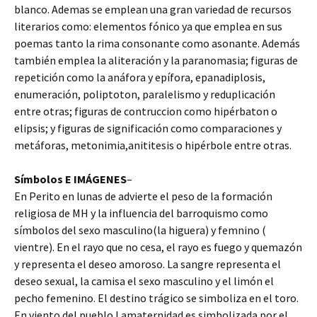
blanco. Ademas se emplean una gran variedad de recursos
literarios como: elementos fónico ya que emplea en sus
poemas tanto la rima consonante como asonante. Además
también emplea la aliteración y la paranomasia; figuras de
repetición como la anáfora y epífora, epanadiplosis,
enumeración, poliptoton, paralelismo y reduplicación
entre otras; figuras de contruccion como hipérbaton o
elipsis; y figuras de significación como comparaciones y
metáforas, metonimia,anititesis o hipérbole entre otras.
Símbolos E IMÁGENES
–
En Perito en lunas de advierte el peso de la formación
religiosa de MH y la influencia del barroquismo como
símbolos del sexo masculino(la higuera) y femnino (
vientre). En el rayo que no cesa, el rayo es fuego y quemazón
y representa el deseo amoroso. La sangre representa el
deseo sexual, la camisa el sexo masculino y el limón el
pecho femenino. El destino trágico se simboliza en el toro.
En viento del pueblo l amaternidad es simbolizada por el