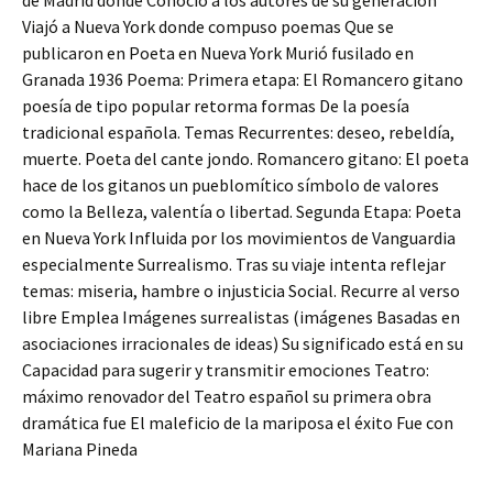
de Madrid donde Conocíó a los autores de su generación
Viajó a Nueva York donde compuso poemas Que se
publicaron en Poeta en Nueva York Murió fusilado en
Granada 1936 Poema: Primera etapa: El Romancero gitano
poesía de tipo popular retorma formas De la poesía
tradicional española. Temas Recurrentes: deseo, rebeldía,
muerte. Poeta del cante jondo. Romancero gitano: El poeta
hace de los gitanos un pueblomítico símbolo de valores
como la Belleza, valentía o libertad. Segunda Etapa: Poeta
en Nueva York Influida por los movimientos de Vanguardia
especialmente Surrealismo. Tras su viaje intenta reflejar
temas: miseria, hambre o injusticia Social. Recurre al verso
libre Emplea Imágenes surrealistas (imágenes Basadas en
asociaciones irracionales de ideas) Su significado está en su
Capacidad para sugerir y transmitir emociones Teatro:
máximo renovador del Teatro español su primera obra
dramática fue El maleficio de la mariposa el éxito Fue con
Mariana Pineda