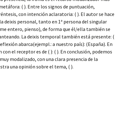
 metáfora: ( ). Entre los signos de puntuación,
ntesis, con intención aclaratoria: ( ). El autor se hace
a deixis personal, tanto en 1ª persona del singular
: me entero, pienso), de forma que él/ella también se
anteando. La deixis temporal también está presente: (
a reflexión abarca(ejempl.: a nuestro país): (España). En
ón con el receptor es de ( ): ( ). En conclusión, podemos
to muy modalizado, con una clara presencia de la
stra una opinión sobre el tema, ( ).