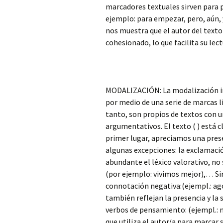
marcadores textuales sirven para p
ejemplo: para empezar, pero, aún
nos muestra que el autor del texto
cohesionado, lo que facilita su lec
MODALIZACIÓN: La modalización ind
por medio de una serie de marcas l
tanto, son propios de textos con u
argumentativos. El texto ( ) está 
primer lugar, apreciamos una prese
algunas excepciones: la exclamación
abundante el léxico valorativo, no 
(por ejemplo: vivimos mejor),… Si
connotación negativa:(ejempl.: ago
también reflejan la presencia y la su
verbos de pensamiento: (ejempl.: m
que utiliza el autor/a para marcar 