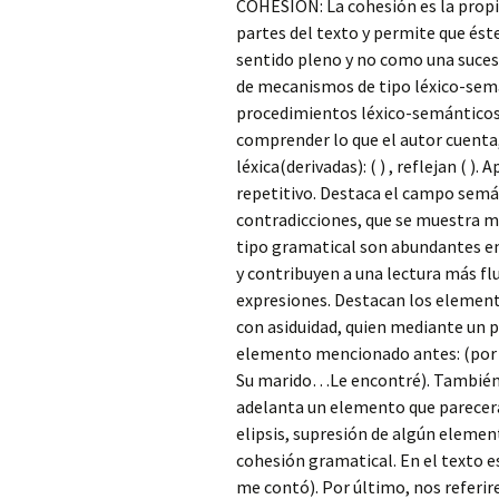
COHESIÓN: La cohesión es la propi
partes del texto y permite que és
sentido pleno y no como una sucesió
de mecanismos de tipo léxico-semán
procedimientos léxico-semánticos,
comprender lo que el autor cuenta, 
léxica(derivadas): ( ) , reflejan ( )
repetitivo. Destaca el campo semán
contradicciones, que se muestra m
tipo gramatical son abundantes en 
y contribuyen a una lectura más fl
expresiones. Destacan los element
con asiduidad, quien mediante un 
elemento mencionado antes: (po
Su marido…Le encontré). También s
adelanta un elemento que parecerá
elipsis, supresión de algún eleme
cohesión gramatical. En el texto e
me contó). Por último, nos referir