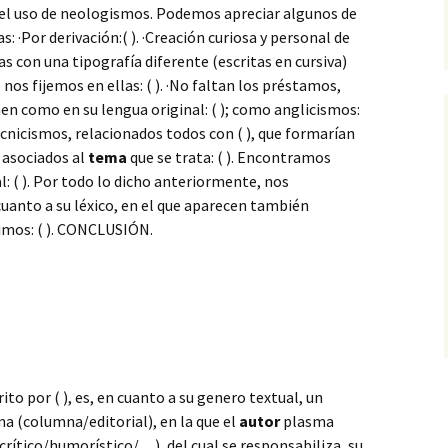
s el uso de neologismos. Podemos apreciar algunos de
: ·Por derivación:( ). ·Creación curiosa y personal de
s con una tipografía diferente (escritas en cursiva)
nos fijemos en ellas: ( ). ·No faltan los préstamos,
n como en su lengua original: ( ); como anglicismos:
ecnicismos, relacionados todos con ( ), que formarían
 asociados al
tema
que se trata: ( ). Encontramos
: ( ). Por todo lo dicho anteriormente, nos
uanto a su léxico, en el que aparecen también
imos: ( ). CONCLUSIÓN.
ito por ( ), es, en cuanto a su genero textual, un
na (columna/editorial), en la que el
autor
plasma
crítico/humorístico/…), del cual se responsabiliza, su