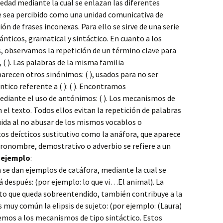
edad mediante la cual se enlazan las diferentes
te sea percibido como una unidad comunicativa de
n de frases inconexas. Para ello se sirve de una serie
ticos, gramatical y sintáctico. En cuanto a los
 observamos la repetición de un término clave para
( ). Las palabras de la misma familia
. Aparecen otros sinónimos: ( ), usados para no ser
tico referente a ( ): ( ). Encontramos
ediante el uso de antónimos: ( ). Los mecanismos de
el texto. Todos ellos evitan la repetición de palabras
uida al no abusar de los mismos vocablos o
os deícticos sustitutivo como la anáfora, que aparece
pronombre, demostrativo o adverbio se refiere a un
r
ejemplo
:
e dan ejemplos de catáfora, mediante la cual se
 después: (por ejemplo: lo que vi…El animal). La
nto que queda sobreentendido, también contribuye a la
s muy común la elipsis de sujeto: (por ejemplo: (Laura)
emos a los mecanismos de tipo sintáctico. Estos