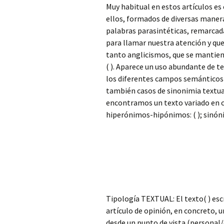
Muy habitual en estos artículos e
ellos, formados de diversas maneras
palabras parasintéticas, remarcada
para llamar nuestra atención y que 
tanto anglicismos, que se mantiene
( ). Aparece un uso abundante de t
los diferentes campos semánticos
también casos de sinonimia textual
encontramos un texto variado en c
hiperónimos-hipónimos: ( ); sinón
Tipología TEXTUAL: El texto( ) escr
artículo de opinión, en concreto, u
desde un punto de vista (personal/