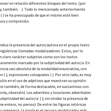
oner en relación diferentes bloques del texto. (por
, y, también…). Todo lo mencionado anteriormente
 ( ) se ha preocupado de que el mismo esté bien
tura y compresión.
ica la presencia del autor/autora en el propio texto
ingüísticas llamadas modalizadores. Estos, por lo
n claro carácter subjetivo como son los textos
claramente marcado por la subjetividad del autor/a. En
ncia casi absoluta de la modalidad enunciativa, con
 ( ), expresiones coloquiales ( ). Por otro lado, es muy
sólo en el uso de adjetivos que muestran su opinión:
no también, de forma destacable, en sustantivos con
nía, obsesión). Los adverbios y locuciones adverbiales
bjetividad del autor/a: ( ); sin olvidar la presencia de
e entero, no pienso). De entre las figuras retóricas
su presencia, la ironía es el recurso modalizador más