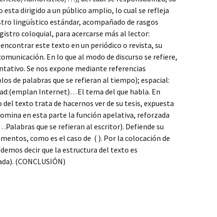
 esta dirigido a un público amplio, lo cual se refleja
stro lingüístico estándar, acompañado de rasgos
egistro coloquial, para acercarse más al lector:
ncontrar este texto en un periódico o revista, su
comunicación. En lo que al modo de discurso se refiere,
ntativo. Se nos expone mediante referencias
os de palabras que se refieran al tiempo); espacial:
idad:(emplan Internet)…El tema del que habla. En
 del texto trata de hacernos ver de su tesis, expuesta
domina en esta parte la función apelativa, reforzada
í…Palabras que se refieran al escritor). Defiende su
umentos, como es el caso de ( ). Por la colocación de
demos decir que la estructura del texto es
rada). (CONCLUSIÓN)