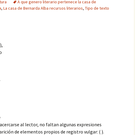
tura
A que genero literario pertenece la casa de
a
,
La casa de Bernarda Alba recursos literarios
,
Tipo de texto
),
o
r
e
acercarse al lector, no faltan algunas expresiones
parición de elementos propios de registro vulgar: ( ).