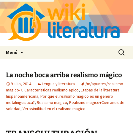
Saltar
Buscar:
Menú
al
contenido
La noche boca arriba realismo mágico
9 julio, 2014
Lengua y literatura
/m/apuntes/realismo-
magico-7
,
Caracteristicas realismo epico
,
Etapas de la literatura
hispanoamericana
,
Por que el realismo magico es un genero
metalinguistica?
,
Realismo magico
,
Realismo magico+Cien anos de
soledad
,
Verosimilitud en el realismo magico