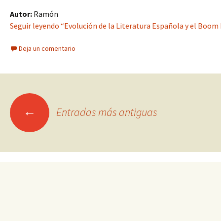
Autor:
Ramón
Seguir leyendo “Evolución de la Literatura Española y el Boo
Deja un comentario
Ir
←
Entradas más antiguas
a
las
entradas