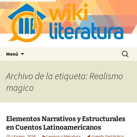
Saltar
Buscar:
Menú
al
contenido
Archivo de la etiqueta: Realismo
magico
Elementos Narrativos y Estructurales
en Cuentos Latinoamericanos
14 junio, 2026
Lengua y literatura
cuento fantástico
,