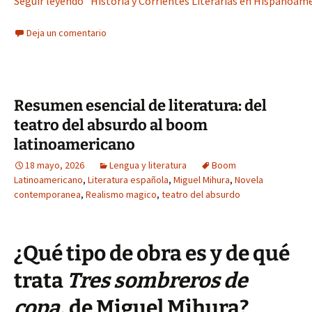
Seguir leyendo “Historia y Corrientes Literarias en Hispanoaméri
Deja un comentario
Resumen esencial de literatura: del
teatro del absurdo al boom
latinoamericano
18 mayo, 2026
Lengua y literatura
Boom
Latinoamericano
,
Literatura española
,
Miguel Mihura
,
Novela
contemporanea
,
Realismo magico
,
teatro del absurdo
¿Qué tipo de obra es y de qué
trata
Tres sombreros de
copa
, de Miguel Mihura?