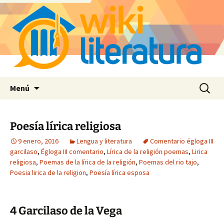
Saltar
Buscar:
Menú
al
contenido
Poesía lírica religiosa
9 enero, 2016
Lengua y literatura
Comentario égloga III
garcilaso
,
Égloga III comentario
,
Lírica de la religión poemas
,
Lirica
religiosa
,
Poemas de la lírica de la religión
,
Poemas del rio tajo
,
Poesia lirica de la religion
,
Poesía lírica esposa
4 Garcilaso de la Vega