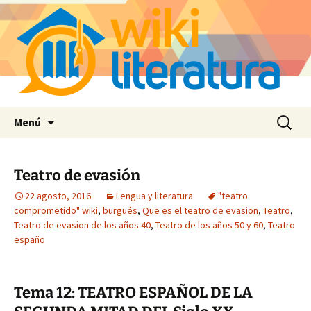
Saltar
Buscar:
Menú
al
contenido
Teatro de evasión
22 agosto, 2016
Lengua y literatura
"teatro
comprometido" wiki
,
burgués
,
Que es el teatro de evasion
,
Teatro
,
Teatro de evasion de los años 40
,
Teatro de los años 50 y 60
,
Teatro
españo
Tema 12: TEATRO ESPAÑOL DE LA