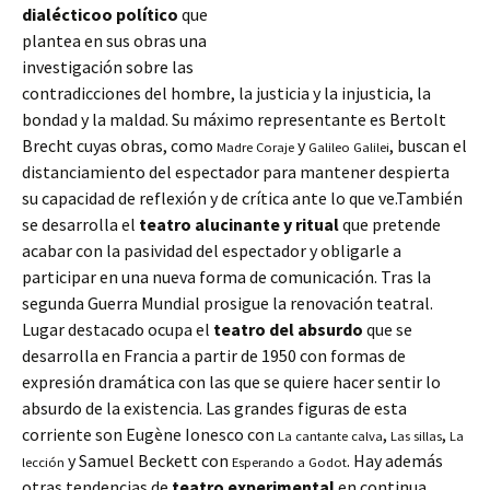
dialécticoo político
que
plantea en sus obras una
investigación sobre las
contradicciones del hombre, la justicia y la injusticia, la
bondad y la maldad. Su máximo representante es Bertolt
Brecht cuyas
obras, como
y
, buscan el
Madre Coraje
Galileo Galilei
distanciamiento del espectador para mantener despierta
su capacidad de reflexión y de crítica ante lo que ve.También
se desarrolla el
teatro alucinante y ritual
que pretende
acabar con la pasividad del espectador y obligarle a
participar en una nueva forma de comunicación. Tras la
segunda Guerra Mundial prosigue la renovación teatral.
Lugar destacado ocupa el
teatro del absurdo
que se
desarrolla en Francia a partir de 1950 con formas de
expresión dramática con las que se quiere hacer sentir lo
absurdo de la existencia. Las grandes figuras de esta
corriente son Eugène Ionesco con
,
,
La cantante calva
Las sillas
La
y Samuel Beckett con
. Hay además
lección
Esperando a Godot
otras tendencias de
teatro experimental
en continua