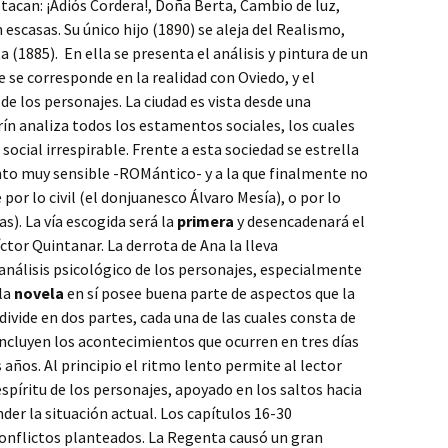
tacan: ¡Adiós Cordera!, Doña Berta, Cambio de luz,
 escasas. Su único hijo (1890) se aleja del Realismo,
(1885). En ella se presenta el análisis y pintura de un
ue se corresponde en la realidad con Oviedo, y el
 de los personajes. La ciudad es vista desde una
rín analiza todos los estamentos sociales, los cuales
ocial irrespirable. Frente a esta sociedad se estrella
o muy sensible -ROMántico- y a la que finalmente no
or lo civil (el donjuanesco Álvaro Mesía), o por lo
s). La vía escogida será la
primera
y desencadenará el
íctor Quintanar. La derrota de Ana la lleva
análisis psicológico de los personajes, especialmente
 la
novela
en sí posee buena parte de aspectos que la
ivide en dos partes, cada una de las cuales consta de
 incluyen los acontecimientos que ocurren en tres días
años. Al principio el ritmo lento permite al lector
spíritu de los personajes, apoyado en los saltos hacia
er la situación actual. Los capítulos 16-30
conflictos planteados. La Regenta causó un gran