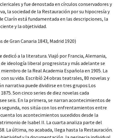
iclericales y fue denostada en círculos conservadores y
tiva, la sociedad de la Restauración por su hipocresía y
de Clarín está fundamentada en las descripciones, la
ciente y la objetividad.
 de Gran Canaria 1843, Madrid 1920)
e dedicó a la literatura. Viajó por Francia, Alemania,
 de ideología liberal progresista y más adelante se
 miembro de la Real Academia Española en 1905. La
on su vida. Escribíó 24 obras teatrales, 80 novelas y
ón narrativa puede dividirse en tres grupos:Los
1875. Son cinco series de diez novelas cada
see seis. En la primera, se narran acontecimientos de
la segunda, nos sitúa con los enfrentamientos entre
ra cuenta los acontecimientos sucedidos desde la
trimonio de Isabel II. La cuarta analiza parte del
868. La última, no acabada, llega hasta la Restauración.
objetividad y la documentación, la peripecia individual