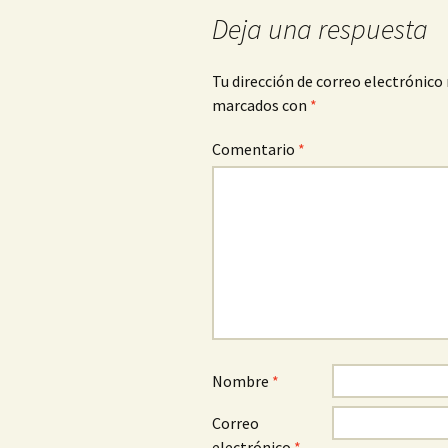
de
Deja una respuesta
entradas
Tu dirección de correo electrónico 
marcados con
*
Comentario
*
Nombre
*
Correo
electrónico
*