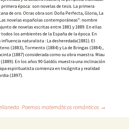
 la primera época: son novelas de tesis. La primera
tana de oro. Otras obra son: Doña Perfecta, Gloria, La
.“Las novelas españolas contemporáneas”: nombre
junto de novelas escritas entre 1881 y 1889. En ellas
y todos los ambientes de la España de la época. En
 influencia naturalista : La desheredada(1881). El
eno (1883), Tormento (1884) y La de Bringas (1884) ,
Jacinta (1887) considerada como su obra maestra. Miau
(1889). En los años 90 Galdós muestra una inclinación
tapa espiritualista comienza en Incógnita y realidad
ordia (1897).
ellaneda
Poemas matemáticos románticos
→