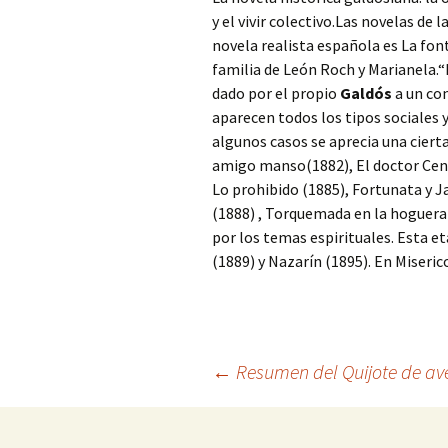
y el vivir colectivo.Las novelas de
novela realista española es La fon
familia de León Roch y Marianela
dado por el propio
Galdós
a un con
aparecen todos los tipos sociales 
algunos casos se aprecia una cierta
amigo manso(1882), El doctor Cent
Lo prohibido (1885), Fortunata y 
(1888) , Torquemada en la hoguera 
por los temas espirituales. Esta e
(1889) y Nazarín (1895). En Miseric
Navegación
←
Resumen del Quijote de av