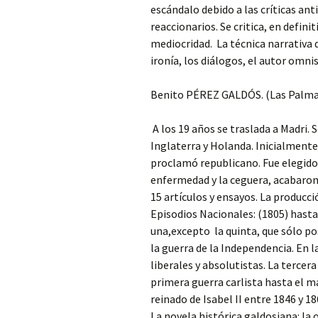
escándalo debido a las críticas ant
reaccionarios. Se critica, en defini
mediocridad. La técnica narrativa 
ironía, los diálogos, el autor omnis
Benito PÉREZ GALDÓS. (Las Palmas
A los 19 años se traslada a Madri. S
Inglaterra y Holanda. Inicialmente
proclamó republicano. Fue elegido
enfermedad y la ceguera, acabaron c
15 artículos y ensayos. La producci
Episodios Nacionales: (1805) hasta 
una,excepto la quinta, que sólo po
la guerra de la Independencia. En 
liberales y absolutistas. La terce
primera guerra carlista hasta el ma
reinado de Isabel II entre 1846 y 1
La novela histórica galdosiana: la 