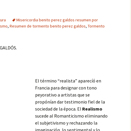
tura
Misericordia benito perez galdos resumen por
lismo
,
Resumen de tormento benito perez galdos
,
Tormento
 GALDÓS.
El término “realista” aparecíó en
Francia para designar con tono
peyorativo a artistas que se
propónían dar testimonio fiel de la
sociedad de la época. El
Realismo
sucede al Romanticismo eliminando
el subjetivismo y rechazando la
imaginación, lo sentimental y lo