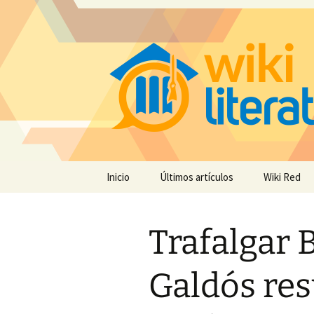
Saltar
Inicio
Últimos artículos
Wiki Red
al
contenido
Trafalgar 
Galdós re