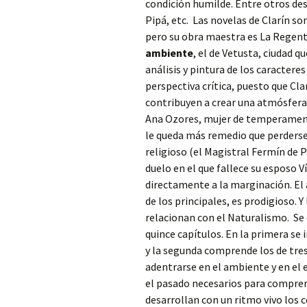
condición humilde. Entre otros des
Pipá, etc. Las novelas de Clarín son
pero su obra maestra es La Regenta 
ambiente
, el de Vetusta, ciudad q
análisis y pintura de los caracteres
perspectiva crítica, puesto que Cla
contribuyen a crear una atmósfera s
Ana Ozores, mujer de temperament
le queda más remedio que perderse p
religioso (el Magistral Fermín de Pa
duelo en el que fallece su esposo V
directamente a la marginación. El 
de los principales, es prodigioso. Y
relacionan con el Naturalismo. Se d
quince capítulos. En la primera se
y la segunda comprende los de tres 
adentrarse en el ambiente y en el e
el pasado necesarios para comprend
desarrollan con un ritmo vivo los 